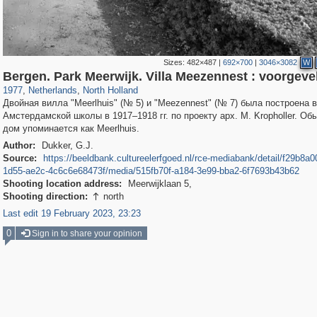
Sizes:
482×487
|
692×700
|
3046×3082
W
37,045
21,009
2,504
2,454
Bergen. Park Meerwijk. Villa Meezennest : voorgeve
1977
,
Netherlands
,
North Holland
Двойная вилла "Meerlhuis" (№ 5) и "Meezennest" (№ 7) была построена 
Амстердамской школы в 1917‒1918 гг. по проекту арх. M. Kropholler. Об
дом упоминается как Meerlhuis.
Author:
Dukker, G.J.
Source:
https://beeldbank.cultureelerfgoed.nl/rce-mediabank/detail/f29b8a00
1d55-ae2c-4c6c6e68473f/media/515fb70f-a184-3e99-bba2-6f7693b43b62
Shooting location address:
Meerwijklaan 5,
Shooting direction:
north

Last edit 19 February 2023, 23:23
0
Sign in to share your opinion