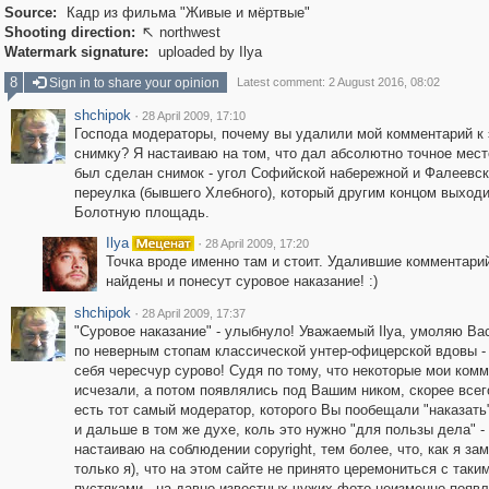
Source:
Кадр из фильма "Живые и мёртвые"
Shooting direction:
northwest

Watermark signature:
uploaded by Ilya
8
Sign in to share your opinion
Latest comment: 2 August 2016, 08:02
shchipok
·
28 April 2009, 17:10
Господа модераторы, почему вы удалили мой комментарий к
снимку? Я настаиваю на том, что дал абсолютно точное мест
был сделан снимок - угол Софийской набережной и Фалеевск
переулка (бывшего Хлебного), который другим концом выходи
Болотную площадь.
Ilya
·
28 April 2009, 17:20
Точка вроде именно там и стоит. Удалившие комментари
найдены и понесут суровое наказание! :)
shchipok
·
28 April 2009, 17:37
"Суровое наказание" - улыбнуло! Уважаемый Ilya, умоляю Вас
по неверным стопам классической унтер-офицерской вдовы - 
себя чересчур сурово! Судя по тому, что некоторые мои ком
исчезали, а потом появлялись под Вашим ником, скорее всег
есть тот самый модератор, которого Вы пообещали "наказать
и дальше в том же духе, коль это нужно "для пользы дела" - 
настаиваю на соблюдении copyright, тем более, что, как я зам
только я), что на этом сайте не принято церемониться с таки
пустяками - на давно известных чужих фото неизменно появ