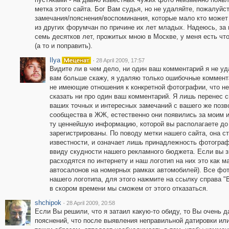
метка этого сайта. Бог Вам судья, но не удаляйте, пожалуйст
замечания/пояснения/воспоминания, которые мало кто может
из других форумчан по причине их лет младых. Надеюсь, за 
семь десятков лет, прожитых мною в Москве, у меня есть чт
(а то и поправить).
Ilya
·
28 April 2009, 17:57
Видите ли в чем дело, ни один ваш комментарий я не уд
вам больше скажу, я удаляю только ошибочные коммент
не имеющие отношения к конкретной фотографии, что н
сказать ни про один ваш комментарий. Я лишь перенес 
ваших точных и интересных замечаний с вашего же позв
сообщества в ЖЖ, естественно они появились за моим и
ту ценнейшую информацию, которой вы располагаете до 
зарегистрированы. По поводу метки нашего сайта, она с
известности, и означает лишь принадлежность фотограф
ввиду скудности нашего рекламного бюджета. Если вы з
расходятся по интернету и наш логотип на них это как м
автосалонов на номерных рамках автомобилей). Все фот
нашего логотипа, для этого нажмите на ссылку справа "
в скором времени мы сможем от этого отказаться.
shchipok
·
28 April 2009, 20:58
Если Вы решили, что я затаил какую-то обиду, то Вы очень 
пояснений, что после выявления неправильной датировки или