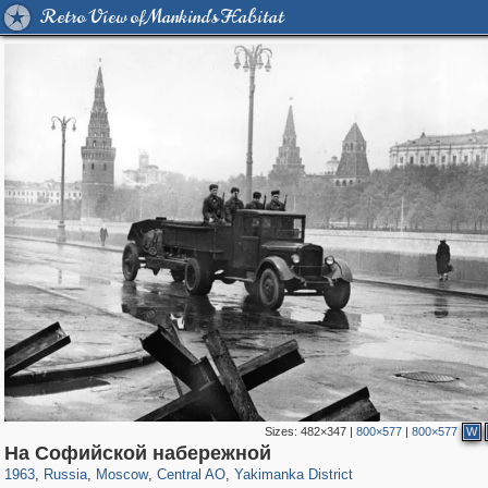
Retro View of Mankind's Habitat
Sizes:
482×347
|
800×577
|
800×577
W
319,780
1,406,258
159,978
8,286
29,243
5,916
13,375
458
На Софийской набережной
1963
,
Russia
,
Moscow
,
Central AO
,
Yakimanka District