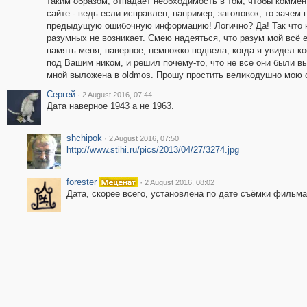
таким образом, отпадает необходимость в том, чтобы коммен
сайте - ведь если исправлен, например, заголовок, то зачем 
предыдущую ошибочную информацию! Логично? Да! Так что н
разумных не возникает. Смею надеяться, что разум мой всё 
память меня, наверное, немножко подвела, когда я увидел ко
под Вашим ником, и решил почему-то, что не все они были вы
мной выложена в oldmos. Прошу простить великодушно мою о
Сергей
·
2 August 2016, 07:44
Дата наверное 1943 а не 1963.
shchipok
·
2 August 2016, 07:50
http://www.stihi.ru/pics/2013/04/27/3274.jpg
forester
·
2 August 2016, 08:02
Дата, скорее всего, установлена по дате съёмки фильма