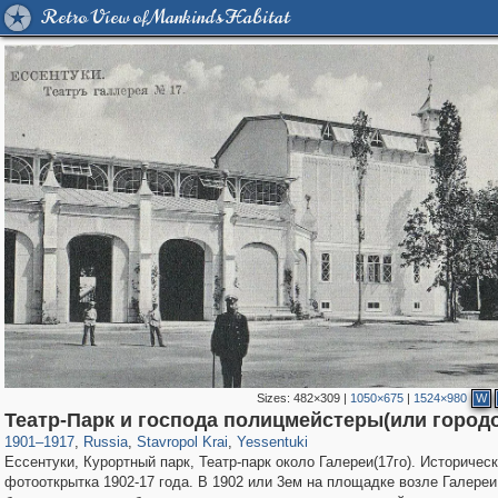
Retro View of Mankind's Habitat
Sizes:
482×309
|
1050×675
|
1524×980
W
11,845
1,406,257
159
29,243
1,916
27
Театр-Парк и господа полицмейстеры(или город
1901
–
1917
,
Russia
,
Stavropol Krai
,
Yessentuki
Ессентуки, Курортный парк, Театр-парк около Галереи(17го). Историчес
фотооткрытка 1902-17 года. В 1902 или 3ем на площадке возле Галереи