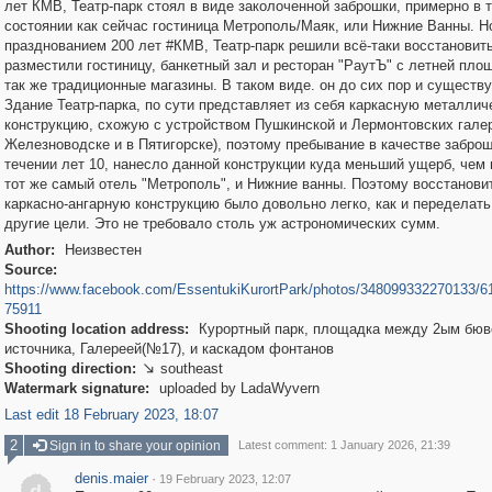
лет КМВ, Театр-парк стоял в виде заколоченной заброшки, примерно в 
состоянии как сейчас гостиница Метрополь/Маяк, или Нижние Ванны. Н
празднованием 200 лет #КМВ, Театр-парк решили всё-таки восстановить
разместили гостиницу, банкетный зал и ресторан "РаутЪ" с летней пло
так же традиционные магазины. В таком виде. он до сих пор и существу
Здание Театр-парка, по сути представляет из себя каркасную металли
конструкцию, схожую с устройством Пушкинской и Лермонтовских гале
Железноводске и в Пятигорске), поэтому пребывание в качестве заброш
течении лет 10, нанесло данной конструкции куда меньший ущерб, чем
тот же самый отель "Метрополь", и Нижние ванны. Поэтому восстанови
каркасно-ангарную конструкцию было довольно легко, как и переделать
другие цели. Это не требовало столь уж астрономических сумм.
Author:
Неизвестен
Source:
https://www.facebook.com/EssentukiKurortPark/photos/348099332270133/
75911
Shooting location address:
Курортный парк, площадка между 2ым бюв
источника, Галереей(№17), и каскадом фонтанов
Shooting direction:
southeast

Watermark signature:
uploaded by LadaWyvern
Last edit 18 February 2023, 18:07
2
Sign in to share your opinion
Latest comment: 1 January 2026, 21:39
denis.maier
·
19 February 2023, 12:07