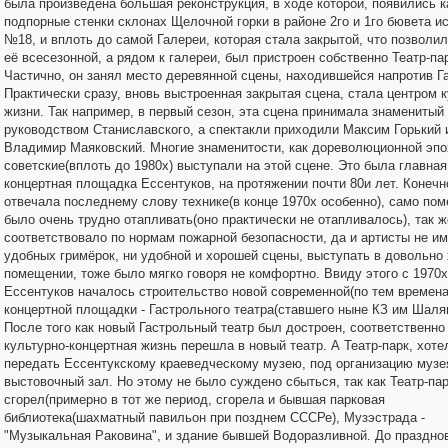
была произведена большая реконструкция, в ходе которой, появились 
подпорные стенки склонах Щелочной горки в районе 2го и 1го бювета и
№18, и вплоть до самой Галереи, которая стала закрытой, что позволи
её всесезонной, а рядом к галереи, был пристроен собственно Театр-пар
Частично, он занял место деревянной сцены, находившейся напротив Г
Практически сразу, вновь выстроенная закрытая сцена, стала центром 
жизни. Так например, в первый сезон, эта сцена принимала знамениты
руководством Станиславского, а спектакли приходили Максим Горький 
Владимир Маяковский. Многие знаменитости, как дореволюционной эпох
советские(вплоть до 1980х) выступали на этой сцене. Это была главная
концертная площадка Ессентуков, на протяжении почти 80и лет. Конечно
отвечала последнему слову технике(в конце 1970х особенно), само по
было очень трудно отапливать(оно практически не отапливалось), так ж
соответствовало по нормам пожарной безопасности, да и артисты не и
удобных гримёрок, ни удобной и хорошей сцены, выступать в довольно
помещении, тоже было мягко говоря не комфортно. Ввиду этого с 1970х
Ессентуков началось строительство новой современной(по тем времена
концертной площадки - Гастрольного театра(ставшего ныне КЗ им Шаля
После того как новый Гастрольный театр был достроен, соответственно
культурно-концертная жизнь перешла в новый театр. А Театр-парк, хоте
передать Ессентукскому краеведческому музею, под организацию музея
выстовочный зал. Но этому не было суждено сбыться, так как Театр-па
сгорел(примерно в тот же период, сгорела и бывшая парковая
библиотека(шахматный павильон при позднем СССРе), Музэстрада -
"Музыкальная Раковина", и здание бывшей Водоразливной. До праздно