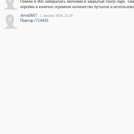
d
Помню в 90е забирались мелкими в закрытый театр парк. Там 
коробки и конечно огромное количество бутылок и использо
dima0667
·
1 January 2026, 21:39
d
Повтор
/714443
.