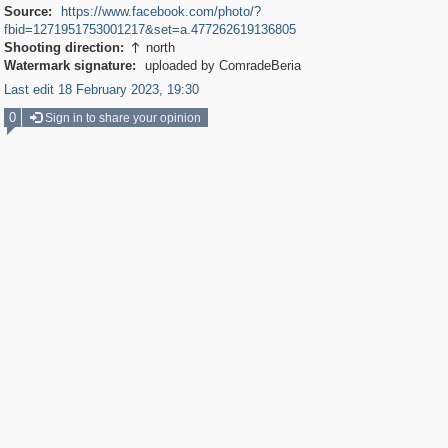
Source:
https://www.facebook.com/photo/?
fbid=1271951753001217&set=a.477262619136805
Shooting direction:
north

Watermark signature:
uploaded by ComradeBeria
Last edit 18 February 2023, 19:30
0
Sign in to share your opinion