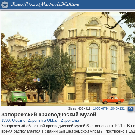
Retro View of Mankind's Habitat
Sizes:
482×311
|
1050×679
|
2048×1324
W
135,331
1,860
2,358
7
1,225
7
Запорожский краеведческий музей
1990
,
Ukraine
,
Zaporizhia Oblast
,
Zaporizhia
Запорожский областной краеведческий музей был основан в 1921 г. В н
время располагается в здании бывшей земской управы (построено в 1913