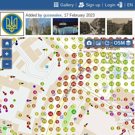
Gallery
Sign up
Login
EN
Added by
gusewalex
, 17 February 2023
2
4
2
3
10
3
3
9
8
6
25
19
7
4
47
26
11
21
12
4
17
9
8
8
5
6
14
8
4
9
16
17
13
18
24
8
27
24
9
26
2
32
12
7
27
40
2
8
32
15
OSM
8
6
4
28
12
20
27
39
33
16
3
6
41
34
54
36
27
32
2
6
5
13
3
29
43
29
21
32
31
6
19
22
1
25
7
15
20
16
32
25
26
18
17
16
16
24
23
14
1
25
18
18
23
7
19
2
23
13
1
25
9
5
17
9
15
4
4
2
5
19
4
15
9
16
6
6
13
4
2
5
5
2
2
16
5
2
2
2
7
2
11
2
12
2
11
5
2
4
2
3
8
13
8
2
3
6
4
3
2
4
7
11
13
8
6
5
11
4
2
6
7
2
15
1
11
9
6
3
2
6
4
2
3
3
9
23
14
22
13
6
2
2
2
6