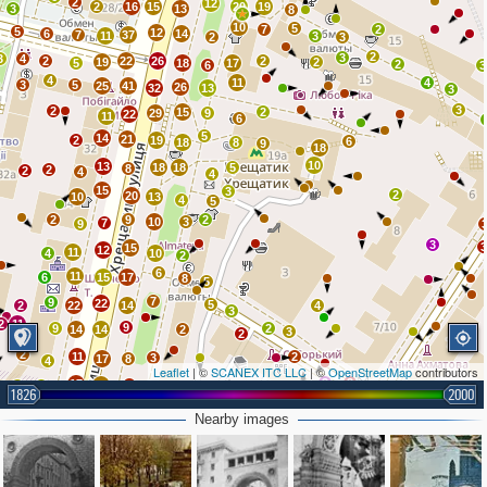
2
12
2
16
15
20
19
3
13
8
10
5
7
2
5
12
6
14
7
37
11
3
2
3
2
3
3
4
2
22
26
2
19
2
5
18
17
2
6
3
4
11
4
3
5
25
41
26
32
13
3
3
2
15
2
29
9
22
11
6
5
14
21
2
19
6
18
8
9
18
10
13
18
18
5
8
2
2
4
4
15
3
2
20
10
13
4
5
2
9
2
10
3
7
9
3
15
12
11
4
10
2
6
11
6
15
17
8
5
7
9
22
5
2
22
14
4
3
2
11
9
9
2
14
14
2
3
2
2
11
2
3
17
8
4
Leaflet
| ©
SCANEX ITC LLC
| ©
OpenStreetMap
contributors
3
3
17
14
3
3
4
2
3
1826
2000
3
11
17
8
2
2
8
3
Nearby images
2
16
10
4
9
5
2
3
3