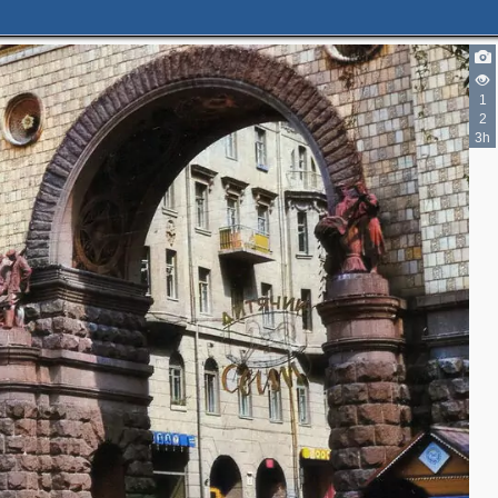
1
2
3h
2
2
2