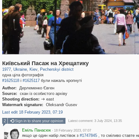
61,110
135,337
1,609
17,246
2,358
463
Київський Пасаж на Хрещатику
1977
,
Ukraine
,
Kiev
,
Pecherskyi district
одна ціла фотографія
#1625118
і
#1625117
були нажаль кропнуті
Author:
Дерлеменко Євген
Source:
скан із особистого архіву
Shooting direction:
east

Watermark signature:
Oleksandr Gusev
Last edit 18 February 2023, 07:19
2
Sign in to share your opinion
Latest comment: 3 July 2024, 13:35
Еміль Панасюк
·
18 February 2023, 07:07
якщо це один набір листівок з
#1747845
, то сміливо ставте н