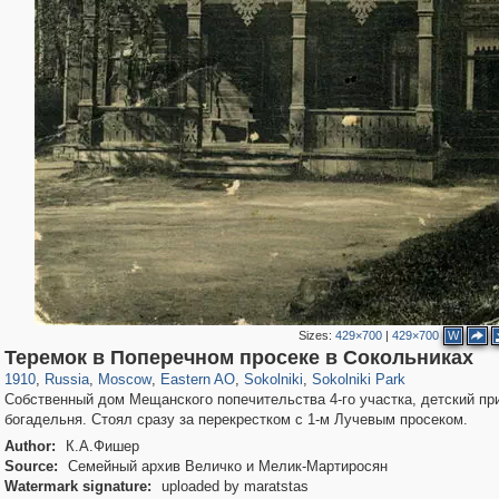
Sizes:
429×700
|
429×700
W
319,861
1,406,849
8,286
20,939
29,243
306
5,623
49
2,775
6
Теремок в Поперечном просеке в Сокольниках
1910
,
Russia
,
Moscow
,
Eastern AO
,
Sokolniki
,
Sokolniki Park
Собственный дом Мещанского попечительства 4-го участка, детский пр
богадельня. Стоял сразу за перекрестком с 1-м Лучевым просеком.
Author:
К.А.Фишер
Source:
Семейный архив Величко и Мелик-Мартиросян
Watermark signature:
uploaded by maratstas