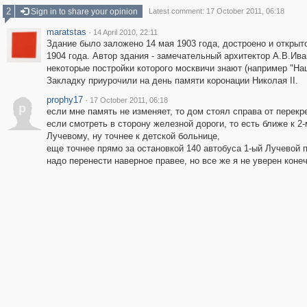
2
Sign in to share your opinion
Latest comment: 17 October 2011, 06:18
maratstas
·
14 April 2010, 22:11
Здание было заложено 14 мая 1903 года, достроено и открыт
1904 года. Автор здания - замечательный архитектор А.В.Ива
некоторые постройки которого москвичи знают (например "Нац
Закладку приурочили на день памяти коронации Николая II.
prophy17
·
17 October 2011, 06:18
p
если мне память не изменяет, то дом стоял справа от перекр
если смотреть в сторону железной дороги, то есть ближе к 2-
Лучевому, ну точнее к детской больнице,
еще точнее прямо за остановкой 140 автобуса 1-ый Лучевой п
надо перенести наверное правее, но все же я не уверен конеч