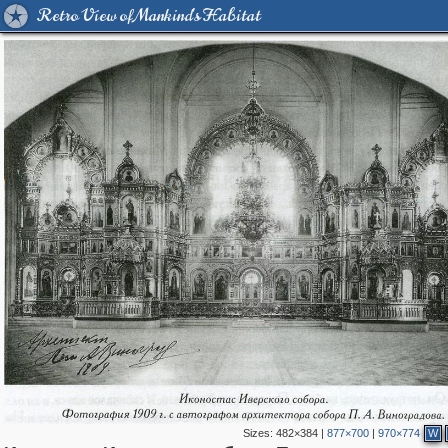
Retro View of Mankind's Habitat
Sizes:
482×384
|
877×700
|
970×774
W