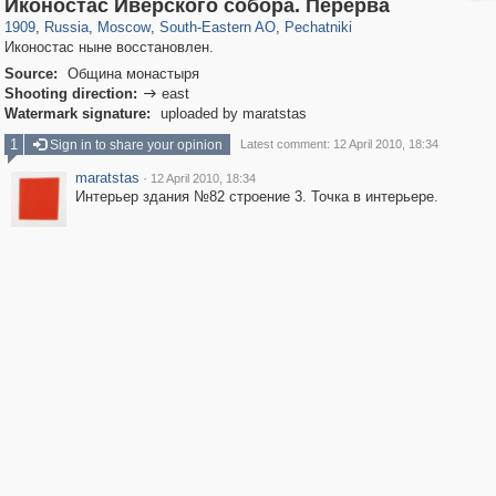
319,861
1,406,930
8,286
11,379
29,248
197
1,745
35
Иконостас Иверского собора. Перерва
1909
,
Russia
,
Moscow
,
South-Eastern AO
,
Pechatniki
Иконостас ныне восстановлен.
Source:
Община монастыря
Shooting direction:
east

Watermark signature:
uploaded by maratstas
1
Sign in to share your opinion
Latest comment: 12 April 2010, 18:34
maratstas
·
12 April 2010, 18:34
Интерьер здания №82 строение 3. Точка в интерьере.