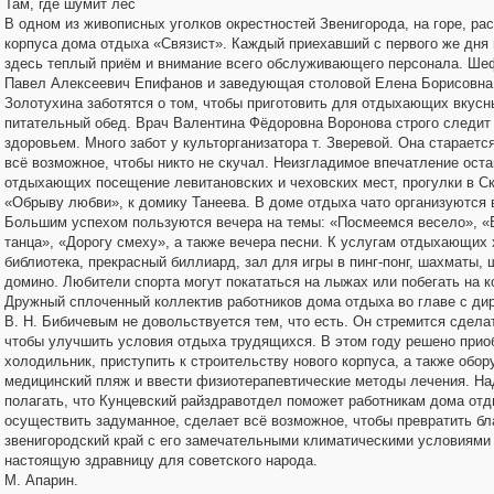
Там, где шумит лес
В одном из живописных уголков окрестностей Звенигорода, на горе, ра
корпуса дома отдыха «Связист». Каждый приехавший с первого же дня 
здесь теплый приём и внимание всего обслуживающего персонала. Ше
Павел Алексеевич Епифанов и заведующая столовой Елена Борисовна
Золотухина заботятся о том, чтобы приготовить для отдыхающих вкусн
питательный обед. Врач Валентина Фёдоровна Воронова строго следит 
здоровьем. Много забот у культорганизатора т. Зверевой. Она стараетс
всё возможное, чтобы никто не скучал. Неизгладимое впечатление оста
отдыхающих посещение левитановских и чеховских мест, прогулки в Ск
«Обрыву любви», к домику Танеева. В доме отдыха чато организуются 
Большим успехом пользуются вечера на темы: «Посмеемся весело», «
танца», «Дорогу смеху», а также вечера песни. К услугам отдыхающих
библиотека, прекрасный биллиард, зал для игры в пинг-понг, шахматы, 
домино. Любители спорта могут покататься на лыжах или побегать на к
Дружный сплоченный коллектив работников дома отдыха во главе с ди
В. Н. Бибичевым не довольствуется тем, что есть. Он стремится сделат
чтобы улучшить условия отдыха трудящихся. В этом году решено прио
холодильник, приступить к строительству нового корпуса, а также обор
медицинский пляж и ввести физиотерапевтические методы лечения. На
полагать, что Кунцевский райздравотдел поможет работникам дома от
осуществить задуманное, сделает всё возможное, чтобы превратить б
звенигородский край с его замечательными климатическими условиями
настоящую здравницу для советского народа.
М. Апарин.