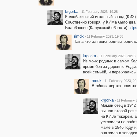
krgorka
·
11 February 2023, 19:28
Колюбакинский игольный завод (КИЗ)
Собственно говоря, у КИМа было два 
Балобаново (Калужской области)
http
rimdk
·
11 February 2023, 19:58
Так а кто из твоих родных родил
krgorka
·
11 February 2023, 20:13
Из моих родных в самом Кол
время боя за деревню Редьки
всей семьёй, и перебралис
rimdk
·
11 February 2023, 20
В общих чертах понятно 
krgorka
·
11 February 
Мамин отец в 1942 
вышла второй раз 
на КИЗе токарем, а
устроился на работ
маме в 1946 году н
она жила в заводс