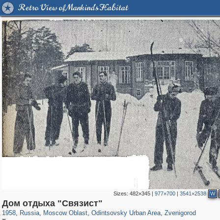
Retro View of Mankind's Habitat
Sizes:
482×345
|
977×700
|
3541×2538
W
96,281
1,406,144
1,691
29,243
7,042
194
3,338
118
Дом отдыха "Связист"
1958
,
Russia
,
Moscow Oblast
,
Odintsovsky Urban Area
,
Zvenigorod