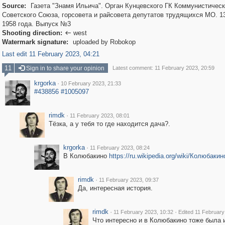
Source:
Газета "Знамя Ильича". Орган Кунцевского ГК Коммунистическ
Советского Союза, горсовета и райсовета депутатов трудящихся МО. 
1958 года. Выпуск №3
Shooting direction:
west

Watermark signature:
uploaded by Robokop
Last edit 11 February 2023, 04:21
11
Sign in to share your opinion
Latest comment: 11 February 2023, 20:59
krgorka
·
10 February 2023, 21:33
#438856
#1005097
rimdk
·
11 February 2023, 08:01
Тёзка, а у тебя то где находится дача?.
krgorka
·
11 February 2023, 08:24
В Колюбакино
https://ru.wikipedia.org/wiki/Колюбакин
rimdk
·
11 February 2023, 09:37
Да, интересная история.
rimdk
·
·
11 February 2023, 10:32
Edited 11 February
Что интересно и в Колюбакино тоже была 