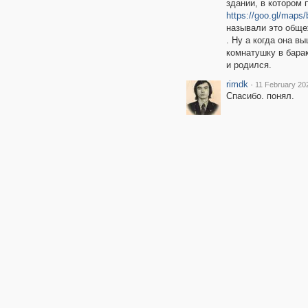
здании, в котором 
https://goo.gl/ma
называли это общ
. Ну а когда она в
комнатушку в барак
и родился.
rimdk
·
11 February 20
Спасибо. понял.