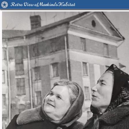
Retro View of Mankind's Habitat