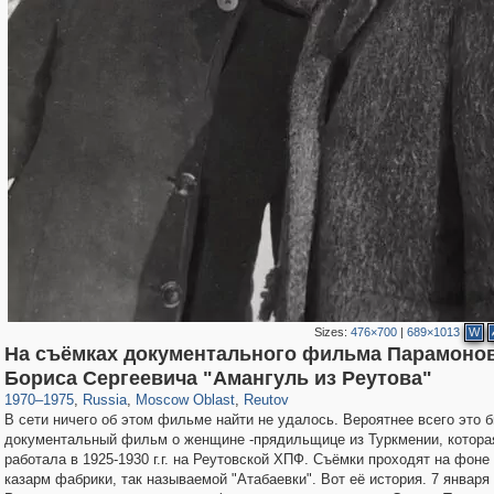
Sizes:
476×700
|
689×1013
W
На съёмках документального фильма Парамоно
96,319
1,406,257
1,691
29,243
3,040
9
Бориса Сергеевича "Амангуль из Реутова"
1970
–
1975
,
Russia
,
Moscow Oblast
,
Reutov
В сети ничего об этом фильме найти не удалось. Вероятнее всего это 
документальный фильм о женщине -прядильщице из Туркмении, котора
работала в 1925-1930 г.г. на Реутовской ХПФ. Съёмки проходят на фоне
казарм фабрики, так называемой "Атабаевки". Вот её история. 7 января