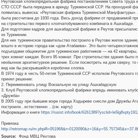
Реутовская хлопкопрядильная фабрика постановлением Совета Труда 
СТО СССР была передана в аренду Туркменской ССР. На проходной фа
появилась вывеска: «Реутовская фабрика Туркменской Мануфактуры».
была рассчитана до 1930 года. Весь доход фабрики от продаваемой п
на строительство первого хлопчатобумажного комбината в Ашхабаде.
Для подготовки кадров для ашхабадской фабрики в Реутов присылали
из Туркмении.
Для них туркменское правительство построило в Реутове жилое здание,
вошло в историю города как «дом Атабаева». Это было четырехэтажное
подъездами общежитие для туркменских работников — на 42 квартиры, 
трех комнат каждая. Всего 95 комнат. При строительстве здания было 
необычное архитектурное решение. Если посмотреть на дом сверху, то
вид как бы раскрывшейся коробочки хлопка.
В 1974 году в честь 50-летия Туркменской ССР исполком Реутовского г
принял решение:
2. Переименовать улицу Вокзальную на улицу Ашхабадскую
3. Клуб Реутовской хлопкопрядильной фабрики впредь именовать клуб
«Дружба»
В 2005 году при бывшем мэре города Ходыреве снесли дом Дружбы Ата
построили...естественно ...(см. карту)
Информация о книге
https://rusist.info/book/6261389?ysclid=le5lg8vpty19
Привязка
http://retromap.ru/m.php#l=051968&r=0120090&z=16&y=55.757345&x=37.8
Source:
Фонд МВЦ Реутова