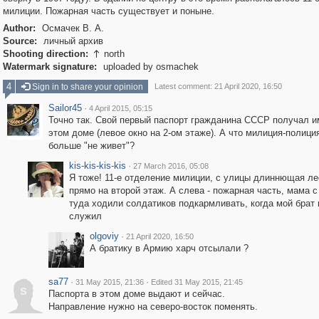
милиции. Пожарная часть существует и поныне.
Author:
Осмачек В. А.
Source:
личный архив
Shooting direction:
north

Watermark signature:
uploaded by osmachek
4
Sign in to share your opinion
Latest comment: 21 April 2020, 16:50
Sailor45
·
4 April 2015, 05:15
Точно так. Свой первый паспорт гражданина СССР получал и
этом доме (левое окно на 2-ом этаже). А что милиция-полици
больше "не живет"?
kis-kis-kis-kis
·
27 March 2016, 05:08
Я тоже! 11-е отделение милиции, с улицы длиннющая ле
прямо на второй этаж. А слева - пожарная часть, мама 
туда ходили солдатиков подкармливать, когда мой брат 
служил
olgoviy
·
21 April 2020, 16:50
А братику в Армию харч отсылали ?
sa77
·
·
31 May 2015, 21:36
Edited 31 May 2015, 21:45
s
Паспорта в этом доме выдают и сейчас.
Направление нужно на северо-восток поменять.