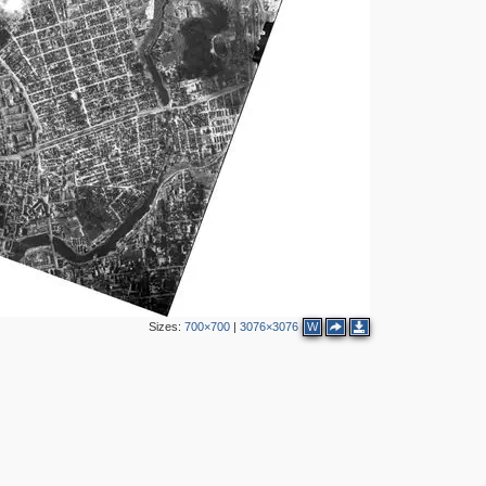
Sizes:
700×700
|
3076×3076
W