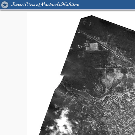
Retro View of Mankind's Habitat