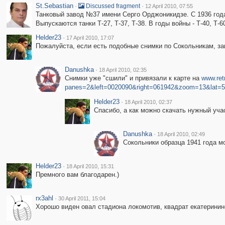
St.Sebastian
·
·
Discussed fragment
12 April 2010, 07:55
Танковый завод №37 имени Серго Орджоникидзе. С 1936 года 
Выпускаются танки Т-27, Т-37, Т-38. В годы войны - Т-40, Т
Helder23
·
17 April 2010, 17:07
Пожалуйста, если есть подобные снимки по Сокольникам, за
Danushka
·
18 April 2010, 02:35
Снимки уже "сшили" и привязали к карте на
www.ret
panes=2&left=0020090&right=061942&zoom=13&lat=5
Helder23
·
18 April 2010, 02:37
Спасибо, а как можно скачать нужный уча
Danushka
·
18 April 2010, 02:49
Сокольники образца 1941 года м
Helder23
·
18 April 2010, 15:31
Премного вам благодарен.)
rx3ahl
·
30 April 2011, 15:04
Хорошо виден овал стадиона локомотив, квадрат екатерининс