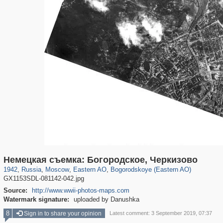
319,779
1,406,144
8,286
20,925
29,243
306
1,033
10
Немецкая съемка: Богородское, Черкизово
1942
,
Russia
,
Moscow
,
Eastern AO
,
Bogorodskoye (Eastern AO)
GX1153SDL-081142-042.jpg
Source:
http://www.wwii-photos-maps.com
Watermark signature:
uploaded by Danushka
8
Sign in to share your opinion
Latest comment: 3 September 2019, 07:37