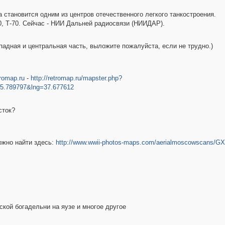
становится одним из центров отечественного легкого танкостроения.
-60, Т-70. Сейчас - НИИ Дальней радиосвязи (НИИДАР).
падная и центральная часть, выложите пожалуйста, если не трудно.)
romap.ru
-
http://retromap.ru/mapster.php?
5.789797&lng=37.677612
сток?
ожно найти здесь:
http://www.wwii-photos-maps.com/aerialmoscowscans/G
кой богадельни на яузе и многое другое