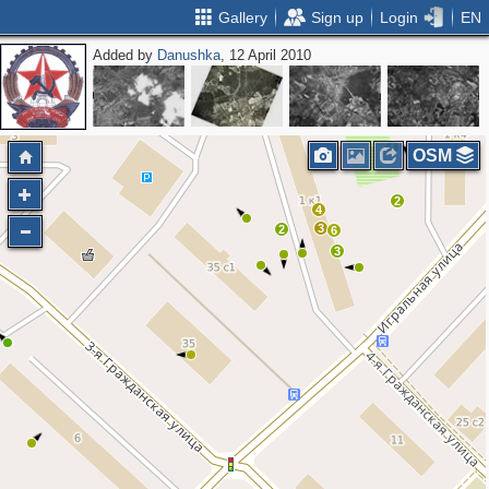
Gallery
Sign up
Login
EN
Added by
Danushka
, 12 April 2010
2
2
4
OSM
2
4
3
2
6
3