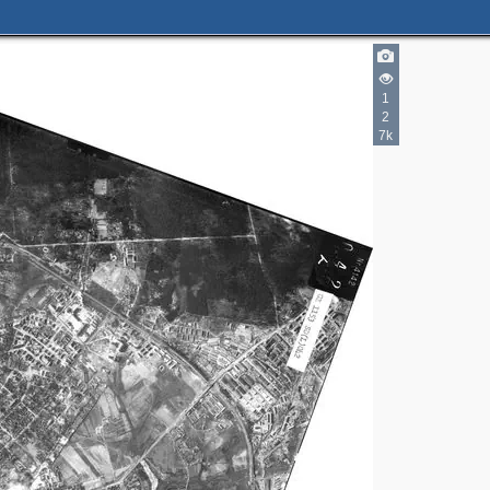
1
2
7k