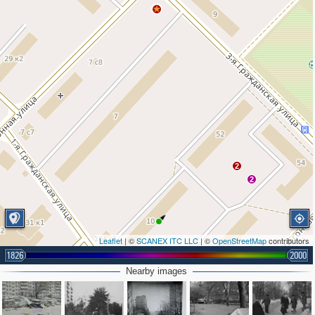
2
2
Leaflet
| ©
SCANEX ITC LLC
| ©
OpenStreetMap
contributors
1826
2000
Nearby images