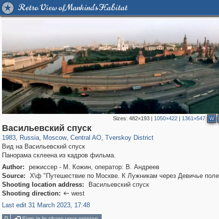
Retro View of Mankind's Habitat
Sizes:
482×193
|
1050×422
|
1361×547
W
319,878
1,407,206
160,019
8,286
29,248
5,916
53,055
2,283
Васильевский спуск
1983
,
Russia
,
Moscow
,
Central AO
,
Tverskoy District
Вид на Васильевский спуск
Панорама склеена из кадров фильма.
Author:
режиссер - М. Кожин, оператор: В. Андреев
Source:
Х\ф "Путешествие по Москве. К Лужникам через Девичье поле
Shooting location address:
Васильевский спуск
Shooting direction:
west

Last edit 31 March 2023, 17:48
0