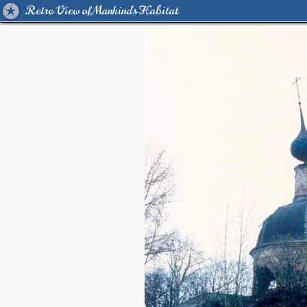
Retro View of Mankind's Habitat