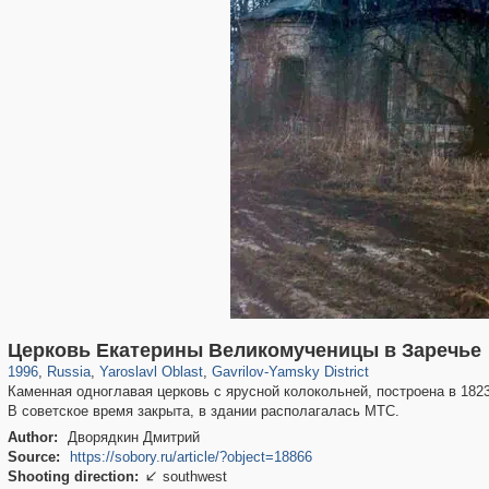
24,605
1,406,190
1,109
29,243
236
2
Церковь Екатерины Великомученицы в Заречье
1996
,
Russia
,
Yaroslavl Oblast
,
Gavrilov-Yamsky District
Каменная одноглавая церковь с ярусной колокольней, построена в 182
В советское время закрыта, в здании располагалась МТС.
Author:
Дворядкин Дмитрий
Source:
https://sobory.ru/article/?object=18866
Shooting direction:
southwest
