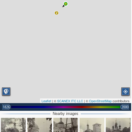
2
Leaflet
| ©
SCANEX ITC LLC
| ©
OpenStreetMap
contributors
1826
2000
Nearby images