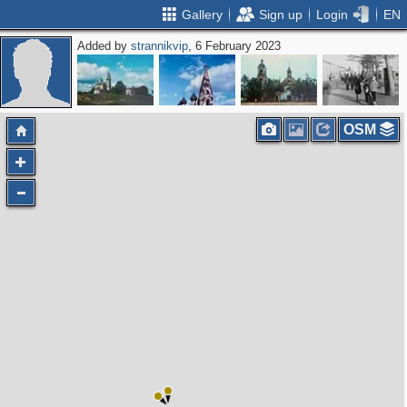
Gallery
Sign up
Login
EN
Added by
strannikvip
, 6 February 2023
OSM