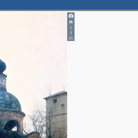
1
3
2h