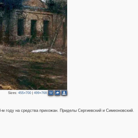
Sizes:
455×700
|
499×768
W
3-м году на средства прихожан. Приделы Сергиевский и Симеоновский.