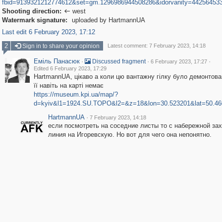
fbid=9139321212774612&set=gm.1296986944508286&idorvanity=44256453
Shooting direction:
west

Watermark signature:
uploaded by HartmannUA
Last edit 6 February 2023, 17:12
2
Sign in to share your opinion
Latest comment: 7 February 2023, 14:18
Еміль Панасюк
·
·
·
Discussed fragment
6 February 2023, 17:27
Edited 6 February 2023, 17:29
HartmannUA, цікаво а коли цю вантажну гілку було демонтов
її навіть на карті немає
https://museum.kpi.ua/map/?
d=kyiv&l1=1924.SU.TOPO&l2=&z=18&lon=30.523201&lat=50.46
HartmannUA
·
7 February 2023, 14:18
если посмотреть на соседние листы то с набережной за
линия на Игоревскую. Но вот для чего она непонятно.