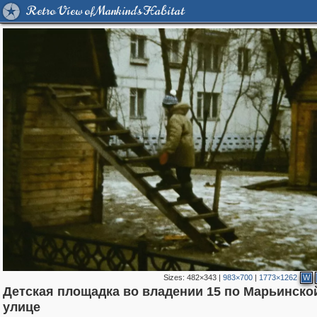
Retro View of Mankind's Habitat
Sizes:
482×343
|
983×700
|
1773×1262
W
Детская площадка во владении 15 по Марьинско
319,716
1,405,939
8,286
24,485
29,243
250
13,478
148
улице