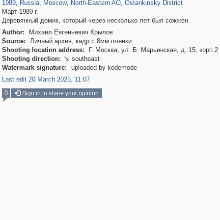
1989
,
Russia
,
Moscow
,
North-Eastern AO
,
Ostankinsky District
Март 1989 г.
Деревянный домик, который через несколько лет был сожжен.
Author:
Михаил Евгеньевич Крылов
Source:
Личный архив, кадр с 8мм пленки
Shooting location address:
Г. Москва, ул. Б. Марьинская, д. 15, корп.2
Shooting direction:
southeast

Watermark signature:
uploaded by kodemode
Last edit 20 March 2025, 11:07
0
Sign in to share your opinion