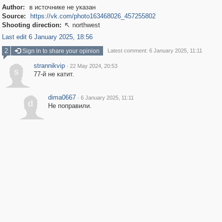
Author:
в источнике не указан
Source:
https://vk.com/photo163468026_457255802
Shooting direction:
northwest

Last edit 6 January 2025, 18:56
2
Sign in to share your opinion
Latest comment: 6 January 2025, 11:11
strannikvip
·
22 May 2024, 20:53
s
77-й не катит.
dima0667
·
6 January 2025, 11:11
d
Не поправили.