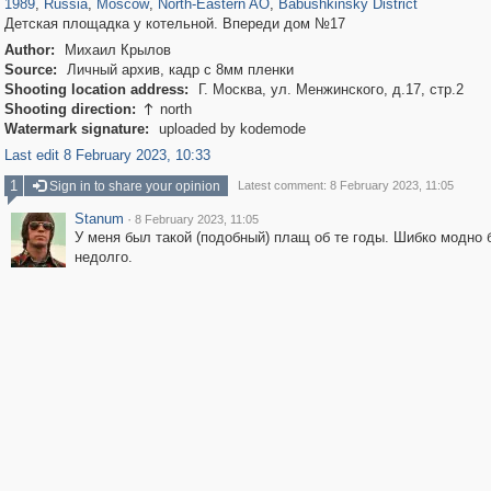
1989
,
Russia
,
Moscow
,
North-Eastern AO
,
Babushkinsky District
Детская площадка у котельной. Впереди дом №17
Author:
Михаил Крылов
Source:
Личный архив, кадр с 8мм пленки
Shooting location address:
Г. Москва, ул. Менжинского, д.17, стр.2
Shooting direction:
north

Watermark signature:
uploaded by kodemode
Last edit 8 February 2023, 10:33
1
Sign in to share your opinion
Latest comment: 8 February 2023, 11:05
Stanum
·
8 February 2023, 11:05
У меня был такой (подобный) плащ об те годы. Шибко модно 
недолго.