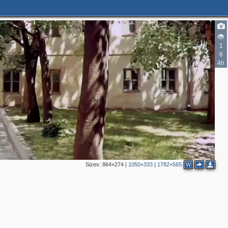
3
1
6
3
4h
3
4
2
2
4
3
Sizes:
864×274
|
1050×333
|
1782×565
W
3
2
5
2