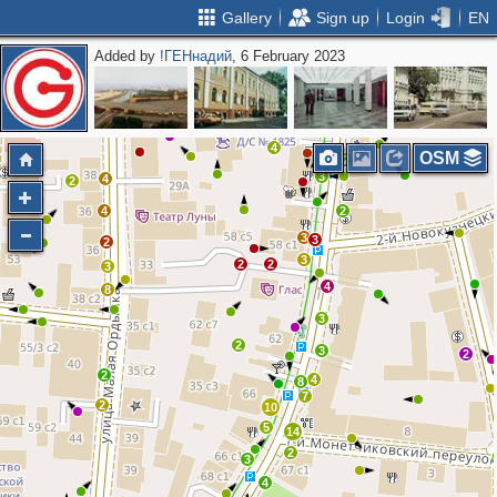
Gallery
Sign up
Login
EN
Added by
!ГЕНнадий
, 6 February 2023
2
2
2
2
2
2
4
2
3
2
4
OSM
2
3
4
2
4
2
3
3
2
3
2
2
3
4
8
3
2
3
2
2
4
8
7
2
10
5
14
2
3
4