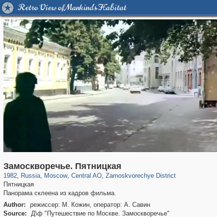
Retro View of Mankind's Habitat
319,861
1,406,837
160,009
8,286
29,243
5,916
6,190
211
Замоскворечье. Пятницкая
1982
,
Russia
,
Moscow
,
Central AO
,
Zamoskvorechye District
Пятницкая
Панорама склеена из кадров фильма.
Author:
режиссер: М. Кожин, оператор: А. Савин
Source:
Д\ф "Путешествие по Москве. Замоскворечье"