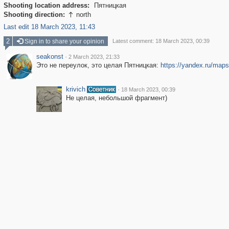
Shooting location address:
Пятницкая
Shooting direction:
north

Last edit 18 March 2023, 11:43
2
Sign in to share your opinion
Latest comment: 18 March 2023, 00:39
seakonst
·
2 March 2023, 21:33
Это не переулок, это целая Пятницкая:
https://yandex.ru/ma
krivich
·
18 March 2023, 00:39
Не целая, небольшой фрагмент)