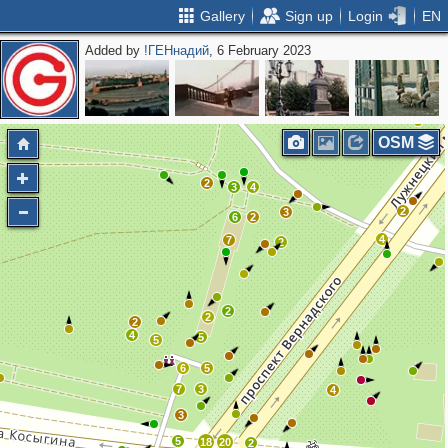
Gallery
Sign up
Login
EN
Added by
!ГЕНнадий
, 6 February 2023
2
2
OSM
2
3
4
2
3
6
2
4
7
2
2
2
2
4
5
5
6
5
7
3
4
3
5
18
20
2