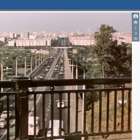
1
3
3h