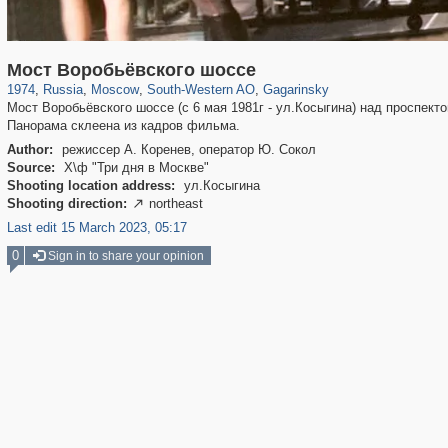
319,746
1,406,071
8,286
12,410
29,243
76
3,868
20
Мост Воробьёвского шоссе
1974
,
Russia
,
Moscow
,
South-Western AO
,
Gagarinsky
Мост Воробьёвского шоссе (с 6 мая 1981г - ул.Косыгина) над проспект
Панорама склеена из кадров фильма.
Author:
режиссер А. Коренев, оператор Ю. Сокол
Source:
Х\ф "Три дня в Москве"
Shooting location address:
ул.Косыгина
Shooting direction:
northeast

Last edit 15 March 2023, 05:17
0
Sign in to share your opinion