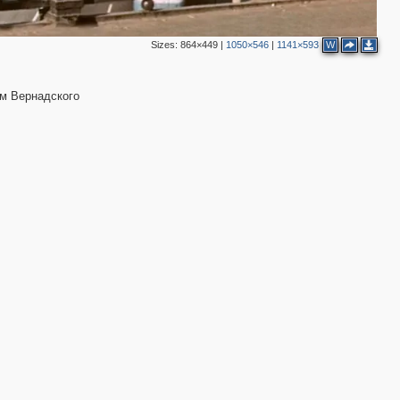
Sizes:
864×449
|
1050×546
|
1141×593
W
ом Вернадского