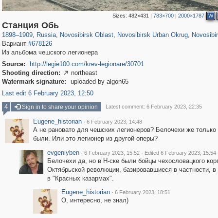
Sizes:
482×431
|
783×700
|
2000×1787
W
1,407,337
20,129
40
29,248
13,946
32
13,931
32
Станция Обь
1898
–
1909
,
Russia
,
Novosibirsk Oblast
,
Novosibirsk Urban Okrug
,
Novosibi
Вариант
#678126
Из альбома чешского легионера
Source:
http://legie100.com/krev-legionare/30701
Shooting direction:
northeast

Watermark signature:
uploaded by algon65
Last edit 6 February 2023, 12:50
4
Sign in to share your opinion
Latest comment: 6 February 2023, 22:35
Eugene_historian
·
6 February 2023, 14:48
А не рановато для чешских легионеров? Белочехи же только 
были. Или это легионер из другой оперы?
evgeniyben
·
·
6 February 2023, 15:52
Edited 6 February 2023, 15:54
Белочехи да, но в Н-ске были бойцы чехословацкого кор
Октябрьской революции, базировавшиеся в частности, в
в "Красных казармах".
Eugene_historian
·
6 February 2023, 18:51
О, интересно, не знал)