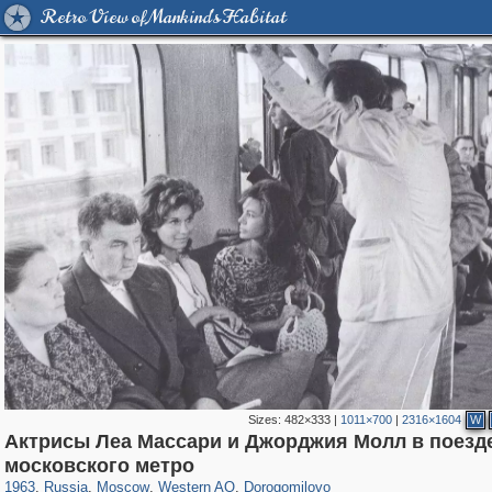
Retro View of Mankind's Habitat
Sizes:
482×333
|
1011×700
|
2316×1604
W
Актрисы Леа Массари и Джорджия Молл в поезд
319,882
1,407,368
8,286
27,131
29,248
310
6,082
107
московского метро
1963
,
Russia
,
Moscow
,
Western AO
,
Dorogomilovo