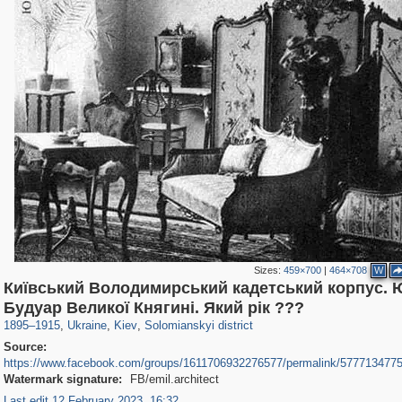
Sizes:
459×700
|
464×708
W
Київський Володимирський кадетський корпус. 
61,101
135,327
1,609
2,692
2,358
36
Будуар Великої Княгині. Який рік ???
1895
–
1915
,
Ukraine
,
Kiev
,
Solomianskyi district
Source:
https://www.facebook.com/groups/1611706932276577/permalink/577713477
Watermark signature:
FB/emil.architect
Last edit 12 February 2023, 16:32