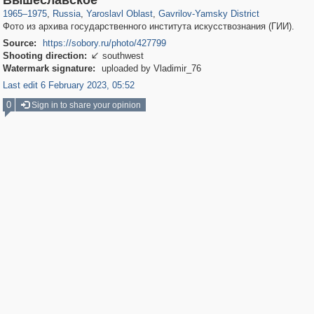
Вышеславское
1965
–
1975
,
Russia
,
Yaroslavl Oblast
,
Gavrilov-Yamsky District
Фото из архива государственного института искусствознания (ГИИ).
Source:
https://sobory.ru/photo/427799
Shooting direction:
southwest

Watermark signature:
uploaded by Vladimir_76
Last edit 6 February 2023, 05:52
0
Sign in to share your opinion