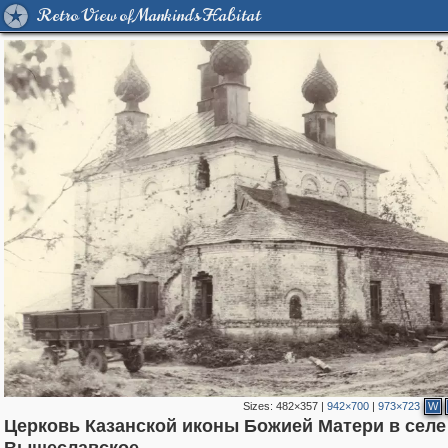
Retro View of Mankind's Habitat
Sizes:
482×357
|
942×700
|
973×723
W
Церковь Казанской иконы Божией Матери в селе
24,621
1,406,840
1,109
29,243
236
2