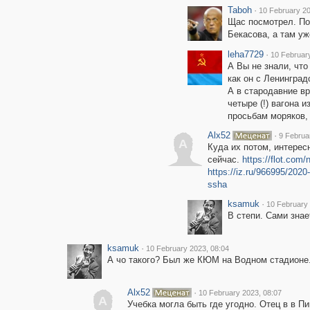
Taboh
·
10 February 20
Щас посмотрел. По
Бекасова, а там уж
leha7729
·
10 Februar
А Вы не знали, что
как он с Ленинград
А в стародавние в
четыре (!) вагона 
просьбам моряков,
Alx52
·
9 Februa
A
Куда их потом, интерес
сейчас.
https://flot.com
https://iz.ru/966995/2020-
ssha
ksamuk
·
10 February 
В степи. Сами знае
ksamuk
·
10 February 2023, 08:04
А чо такого? Был же КЮМ на Водном стадионе
Alx52
·
10 February 2023, 08:07
A
Учебка могла быть где угодно. Отец в в П