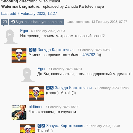
Shooting direction:
southeast

Watermark signature:
uploaded by Zanuda Kartotechnaya
Last edit 7 February 2023, 12:27
29
Sign in to share your opinion
Latest comment: 13 February 2023, 07:27
Egor
·
6 February 2023, 21:03
E
Интересно, - зачем матросам товарный вагон?
🅾🅰 Зануда Картотечная
·
7 February 2023, 03:50
У меня на срочке тоже был:
#495782
:))).
Egor
·
7 February 2023, 06:31
E
Да Вы, оказывается, - железнодорожный моделист!
🅾🅰 Зануда Картотечная
·
7 February 2023, 06:48
(гордо): А то! :)))
oldtimer
·
7 February 2023, 05:02
Что охраняем, то изучаем.
🅾🅰 Зануда Картотечная
·
7 February 2023, 12:48
Точно! :)