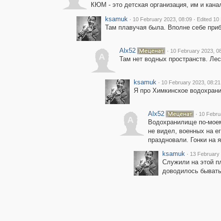
КЮМ - это детская организация, им и кана
ksamuk
·
·
10 February 2023, 08:09
Edited 10
Там плавучая была. Вполне себе приб
Alx52
·
10 February 2023, 0
A
Там нет водных пространств. Лес
ksamuk
·
10 February 2023, 08:21
Я про Химкинское водохран
Alx52
·
10 Febru
A
Водохранилище по-моему
не видел, военных на е
праздновали. Гонки на я
ksamuk
·
13 February 
Служили на этой п
доводилось бывать