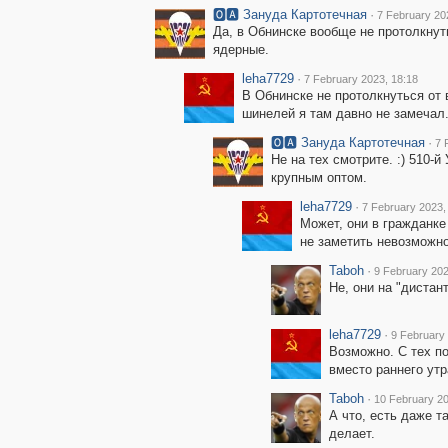
🅾🅰 Зануда Картотечная
·
7 February 20
Да, в Обнинске вообще не протолкнут
ядерные.
leha7729
·
7 February 2023, 18:18
В Обнинске не протолкнуться от 
шинелей я там давно не замечал
🅾🅰 Зануда Картотечная
·
7 
Не на тех смотрите. :) 510
крупным оптом.
leha7729
·
7 February 2023,
Может, они в гражданке 
не заметить невозможно.
Taboh
·
9 February 202
Не, они на "дистант
leha7729
·
9 February 
Возможно. С тех по
вместо раннего утр
Taboh
·
10 February 20
А что, есть даже т
делает.