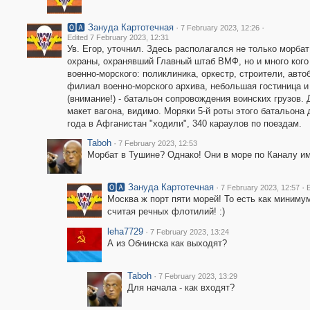
🅾🅰 Зануда Картотечная
·
·
7 February 2023, 12:26
Edited 7 February 2023, 12:31
Ув. Егор, уточнил. Здесь располагался не только морба
охраны, охранявший Главный штаб ВМФ, но и много кого
военно-морского: поликлиника, оркестр, строители, автоб
филиал военно-морского архива, небольшая гостиница и
(внимание!) - батальон сопровождения воинских грузов. 
макет вагона, видимо. Моряки 5-й роты этого батальона 
года в Афганистан "ходили", 340 караулов по поездам.
Taboh
·
7 February 2023, 12:53
Морбат в Тушине? Однако! Они в море по Каналу им. Мо
🅾🅰 Зануда Картотечная
·
·
7 February 2023, 12:57
E
Москва ж порт пяти морей! То есть как миниму
считая речных флотилий! :)
leha7729
·
7 February 2023, 13:24
А из Обнинска как выходят?
Taboh
·
7 February 2023, 13:29
Для начала - как входят?