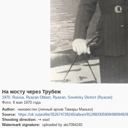
14,488
1,406,837
207
10,291
29,243
132
6,802
106
На мосту через Трубеж
1970
,
Russia
,
Ryazan Oblast
,
Ryazan
,
Sovetsky District (Ryazan)
Фото: 9 мая 1970 года
Author:
неизвестен (личный архив Тамары Манько)
Source:
https://ok.ru/profile/352674728245/album/812993305909/8809492
Shooting direction:
east

Watermark signature:
uploaded by ale7094240