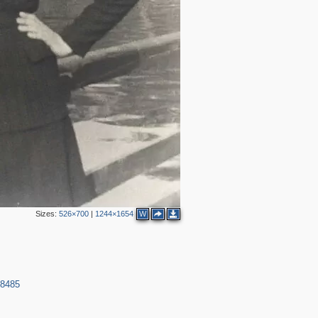
Sizes:
526×700
|
1244×1654
W
98485