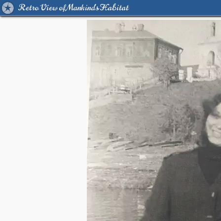
Retro View of Mankind's Habitat