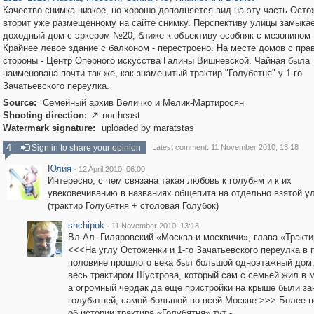
Качество снимка низкое, но хорошо дополняется вид на эту часть Осто
вторит уже размещенному на сайте снимку. Перспективу улицы замыка
доходный дом с эркером №20, ближе к объективу особняк с мезонином
Крайнее левое здание с балконом - перестроено. На месте домов с пра
стороны - Центр Оперного искусства Галины Вишневской. Чайная была
наименована почти так же, как знаменитый трактир "Голубятня" у 1-го
Зачатьевского переулка.
Source:
Семейный архив Величко и Мелик-Мартиросян
Shooting direction:
northeast

Watermark signature:
uploaded by maratstas
4
Sign in to share your opinion
Latest comment: 11 November 2010, 13:18
Юлия
·
12 April 2010, 06:00
Интересно, с чем связана такая любовь к голубям и к их
увековечиванию в названиях общепита на отдельно взятой у
(трактир Голубятня + столовая Голубок)
shchipok
·
11 November 2010, 13:18
Вл.Ал. Гиляровский «Москва и москвичи», глава «Тракти
<<<На углу Остоженки и 1-го Зачатьевского переулка в 
половине прошлого века был большой одноэтажный дом,
весь трактиром Шустрова, который сам с семьей жил в 
а огромный чердак да еще пристройки на крыше были за
голубятней, самой большой во всей Москве.>>> Более 
об истории трактира «Голубятня» тут -