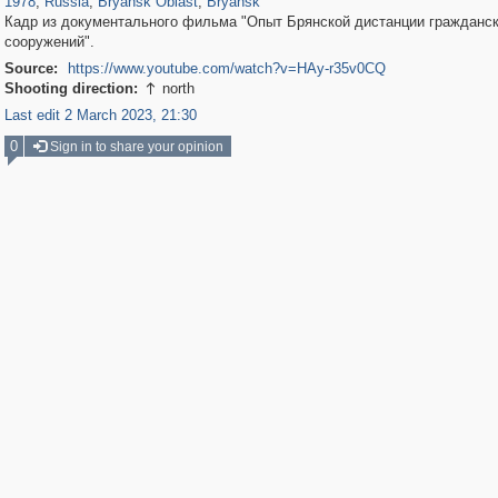
1978
,
Russia
,
Bryansk Oblast
,
Bryansk
Кадр из документального фильма "Опыт Брянской дистанции гражданс
сооружений".
Source:
https://www.youtube.com/watch?v=HAy-r35v0CQ
Shooting direction:
north

Last edit 2 March 2023, 21:30
0
Sign in to share your opinion