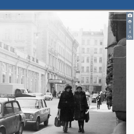
1
4
5h
6
2
9
2
2
4
6