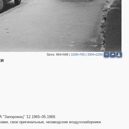
2
3
4
5
9
4
5
Sizes:
864×588
|
1028×700
|
3304×2250
W
2
ки
2
 "Запорожец" '12.1965–05.1969.
ками, свои оригинальные, незаводские воздухозаборники.