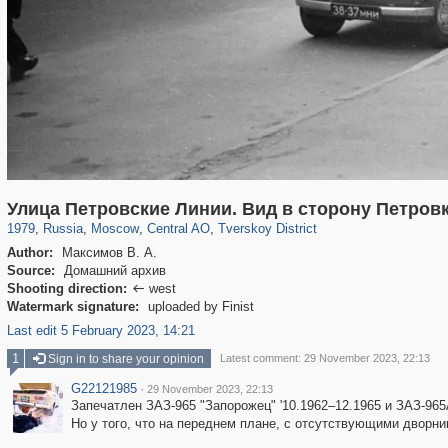
319,861
1,406,923
160,009
8,286
29,248
5,916
53,052
2,283
Улица Петровские Линии. Вид в сторону Петров
1979
,
Russia
,
Moscow
,
Central AO
,
Tverskoy District
Author:
Максимов В. А.
Source:
Домашний архив
Shooting direction:
west

Watermark signature:
uploaded by Finist
Last edit 5 February 2023, 14:21
1
Sign in to share your opinion
Latest comment: 29 November 2023, 22:13
G22121985
·
29 November 2023, 22:13
Запечатлен ЗАЗ-965 "Запорожец" '10.1962–12.1965 и ЗАЗ-965A
Но у того, что на переднем плане, с отсутствующими дворни