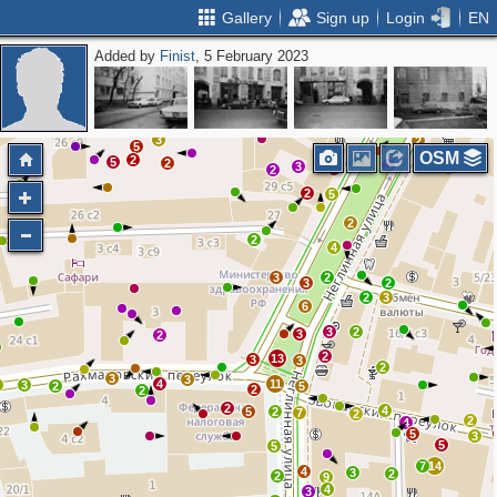
Gallery
Sign up
Login
EN
Added by
Finist
, 5 February 2023
2
2
2
2
3
2
3
2
5
OSM
2
2
5
2
3
3
2
2
2
5
2
2
4
3
2
3
2
2
3
6
3
2
3
2
2
13
3
3
2
3
3
4
11
2
3
2
5
2
2
2
4
5
2
7
2
2
4
5
3
5
5
7
14
4
3
2
2
9
4
3