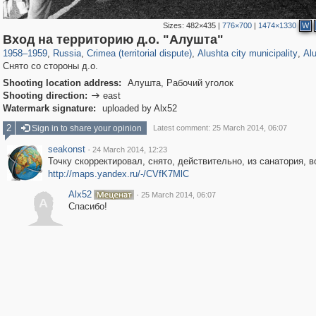
Sizes:
482×435
|
776×700
|
1474×1330
W
1,406,837
58,671
29,243
1,946
3,145
89
1,529
Вход на территорию д.о. "Алушта"
1958
–
1959
,
Russia
,
Crimea (territorial dispute)
,
Alushta city municipality
,
Al
Снято со стороны д.о.
Shooting location address:
Алушта, Рабочий уголок
Shooting direction:
east

Watermark signature:
uploaded by Alx52
2
Sign in to share your opinion
Latest comment: 25 March 2014, 06:07
seakonst
·
24 March 2014, 12:23
Точку скорректировал, снято, действительно, из санатория, в
http://maps.yandex.ru/-/CVfK7MlC
Alx52
·
25 March 2014, 06:07
A
Спасибо!