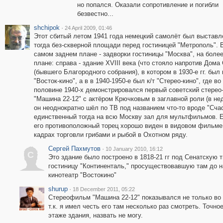
но попался. Оказали сопротивление и погибли
безвестно...
shchipok
·
24 April 2009, 01:46
Этот сбитый летом 1941 года немецкий самолёт был выставл
тогда без-скверной площади перед гостиницей "Метрополь". 
самом заднем плане - задворки гостиницы "Москва", на боле
плане: справа - здание XVIII века (что стояло напротив Дома
(бывшего Благородного собрания), в котором в 1930-е гг. был 
"Восток-кино", а в в 1940-1950-е был к/т "Стерео-кино", где во
половине 1940-х демонстрировался первый советский стере
"Машина 22-12" с актёром Крючковым в заглавной роли (в не
он неоднократно шёл по ТВ под названием что-то вроде "Счас
единственный тогда на всю Москву зал для мультфильмов. Ещ
его противоположный торец хорошо виден в видовом фильме 
кадрах торговли грибами и рыбой в Охотном ряду.
Сергей Пахмутов
·
10 January 2010, 16:12
С
Это здание было построено в 1818-21 гг под Сенатскую 
гостиницу "Континенталь," просуществовавшую там до н
кинотеатр "Востокино"
shurup
·
18 December 2011, 05:22
Стереофильм "Машина 22-12" показывался не только во вт
т.к. я имел честь его там несколько раз смотреть. Точно
этаже здания, назвать не могу.