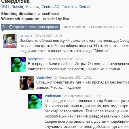
Свердлова
1941
,
Russia
,
Moscow
,
Central AO
,
Tverskoy District
Shooting direction:
southwest

Watermark signature:
uploaded by Ilya
8
Sign in to share your opinion
Latest comment: 24 September 2014, 10:22
aznazn
·
23 April 2009, 15:44
Вообще-то сбитый немецкий самолет стоял на площади Свер
отправляла фото с более общим планом. На этом фото, по-м
сзади читается тыльная часть гостиницы "Москва"
Vadimson
·
18 December 2011, 05:38
Его вроде сбили в районе Истры. Он сел на вынужденну
считается пропавшим без вести, насколько я помню.
Barmaley
·
24 September 2014, 10:01
Страшно представить где и как пропадал без вести 
экипаж. Что ж... Поделом.
Vadimson
·
24 September 2014, 10:22
По правде говоря, пленных тогда было не густо
были сравнительно в диковинку, поэтому зазря 
расход" остерегались. Тем более такие ценные
информации как лётчики раведовательных сам
Скорее всего по аналогии с другими подобным
случаями, экипаж пытался добраться до линии