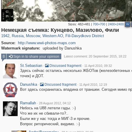
Sizes:
482×481
|
700×700
|
2400×2400
W
319,878
1,407,232
8,286
27,131
29,248
310
1,117
29
Немецкая съемка: Кунцево, Мазилово, Фили
1942
,
Russia
,
Moscow
,
Western AO
,
Fili-Davydkovo District
Source:
http://www.wwii-photos-maps.com
Watermark signature:
uploaded by Danushka
8
Sign in to share your opinion
Latest comment: 20 September 2015, 18:22
St.Sebastian
·
·
Discussed fragment
11 April 2010, 09:32
Здесь сейчас остались несколько ЖБОТов (железобетонных 
точек) и ДОТ.
Danushka
·
·
Discussed fragment
11 April 2010, 12:19
Вот здесь сохранилась впадина от траншеи. Сегодня мимо п
Ramallah
·
28 August 2012, 04:12
Небось на U88 летели гады. :-)
Что же их не сбивали-то?..
Были же у нас тогда и МИГ-3 и прочие.
Вопрос риторический, видимо. :-)