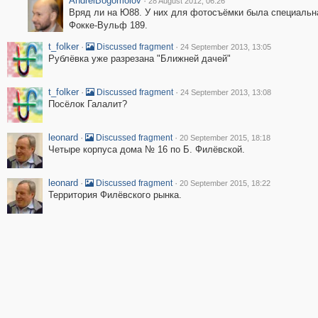
AndreiBogomolov
·
28 August 2012, 06:26
Вряд ли на Ю88. У них для фотосъёмки была специальн
Фокке-Вульф 189.
t_folker
·
·
Discussed fragment
24 September 2013, 13:05
Рублёвка уже разрезана "Ближней дачей"
t_folker
·
·
Discussed fragment
24 September 2013, 13:08
Посёлок Галалит?
leonard
·
·
Discussed fragment
20 September 2015, 18:18
Четыре корпуса дома № 16 по Б. Филёвской.
leonard
·
·
Discussed fragment
20 September 2015, 18:22
Территория Филёвского рынка.