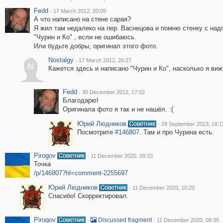
Fedd
·
17 March 2012, 20:09
А что написано на стене сарая?
Я жил там недалеко на пер. Васнецова и помню стенку с на
"Чурин и Ко" , если не ошибаюсь.
Или будьте добры, оригинал этого фото.
Nostalgy
·
17 March 2012, 20:27
N
Кажется здесь и написано "Чурин и Ко", насколько я виж
Fedd
·
30 December 2012, 17:02
Благодарю!
Оригинала фото я так и не нашёл. :(
Юрий Людников
·
28 September 2013, 18:1
Посмотрите
#146807
. Там и про Чурина есть.
Pirogov
·
11 December 2020, 09:33
Точка
/p/146807?hl=comment-2255697
Юрий Людников
·
11 December 2020, 10:20
Спасибо! Скорректировал.
Pirogov
·
·
Discussed fragment
11 December 2020, 09:35