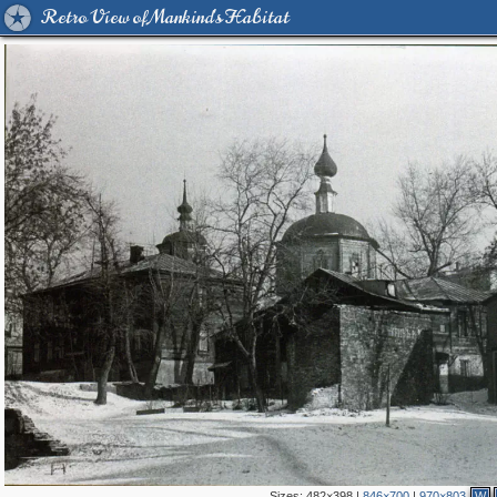
Retro View of Mankind's Habitat
Sizes:
482×398
|
846×700
|
970×803
W