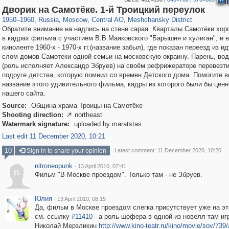
319,864
1,406,683
160,010
8,286
29,243
5,916
10,185
264
Дворик на Самотёке. 1-й Троицкий переулок
1950
–
1960
,
Russia
,
Moscow
,
Central AO
,
Meshchansky District
Обратите внимание на надпись на стене сарая. Кварталы Самотёки хо
в кадрах фильма с участием В.В.Маяковского "Барышня и хулиган", и в
киноленте 1960-х - 1970-х гг.(название забыл), где показан переезд из и
слом домов Самотеки одной семьи на московскую окраину. Парень, вод
(роль исполняет Александр Збруев) на своём рефрижераторе перевезт
подруге детства, которую помнил со времен Детского дома. Помогите 
название этого удивительного фильма, кадры из которого были бы цен
нашего сайта.
Source:
Община храма Троицы на Самотёке
Shooting direction:
northeast

Watermark signature:
uploaded by maratstas
Last edit 11 December 2020, 10:21
10
Sign in to share your opinion
Latest comment: 11 December 2020, 10:20
nitroneopunk
·
13 April 2010, 07:41
n
Фильм "В Москве проездом". Только там - не Збруев.
Юлия
·
13 April 2010, 08:15
Да, фильм в Москве проездом слегка присутствует уже на эт
см. ссылку
#11410
- а роль шофера в одной из новелл там иг
Николай Мерзликин
http://www.kino-teatr.ru/kino/movie/sov/739/