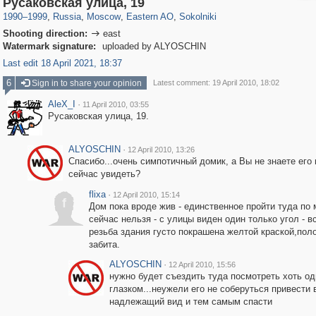
Русаковская улица, 19
1990
–
1999
,
Russia
,
Moscow
,
Eastern AO
,
Sokolniki
Shooting direction:
east

Watermark signature:
uploaded by ALYOSCHIN
Last edit 18 April 2021, 18:37
6
Sign in to share your opinion
Latest comment: 19 April 2010, 18:02
AleX_I
·
11 April 2010, 03:55
Русаковская улица, 19.
ALYOSCHIN
·
12 April 2010, 13:26
Спасибо...очень симпотичный домик, а Вы не знаете его
сейчас увидеть?
flixa
·
12 April 2010, 15:14
f
Дом пока вроде жив - единственное пройти туда по
сейчас нельзя - с улицы виден один только угол - в
резьба здания густо покрашена желтой краской,пол
забита.
ALYOSCHIN
·
12 April 2010, 15:56
нужно будет съездить туда посмотреть хоть о
глазком...неужели его не соберуться привести 
надлежащий вид и тем самым спасти