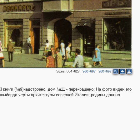
15
10
1
Sizes:
864×627
|
960×697
|
960×697
W
23
3
9
й книги (№9)надстроено, дом №11 - перекрашено. На фото виден его
12
3
о ломбарда черты архитектуры северной Италии, родины данных
10
7
2