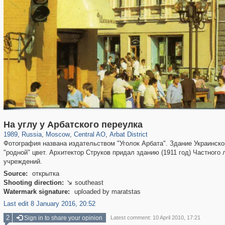
319,780
1,406,258
159,978
8,286
29,243
5,916
13,485
356
На углу у Арбатского переулка
1989
,
Russia
,
Moscow
,
Central AO
,
Arbat District
Фотография названа издательством "Уголок Арбата". Здание Украинско
"родной" цвет. Архитектор Струков придал зданию (1911 год) Частног
учреждений.
Source:
открытка
Shooting direction:
southeast

Watermark signature:
uploaded by maratstas
Last edit 8 January 2016, 20:52
2
Sign in to share your opinion
Latest comment: 10 April 2010, 17:21