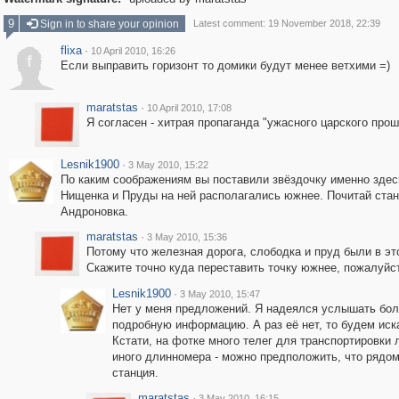
9
Sign in to share your opinion
Latest comment: 19 November 2018, 22:39
flixa
·
10 April 2010, 16:26
f
Если выправить горизонт то домики будут менее ветхими =)
maratstas
·
10 April 2010, 17:08
Я согласен - хитрая пропаганда "ужасного царского прош
Lesnik1900
·
3 May 2010, 15:22
По каким соображениям вы поставили звёздочку именно здес
Нищенка и Пруды на ней располагались южнее. Почитай ста
Андроновка.
maratstas
·
3 May 2010, 15:36
Потому что железная дорога, слободка и пруд были в эт
Скажите точно куда переставить точку южнее, пожалуйс
Lesnik1900
·
3 May 2010, 15:47
Нет у меня предложений. Я надеялся услышать бо
подробную информацию. А раз её нет, то будем иск
Кстати, на фотке много телег для транспортировки 
иного длинномера - можно предположить, что рядом
станция.
maratstas
·
3 May 2010, 16:15