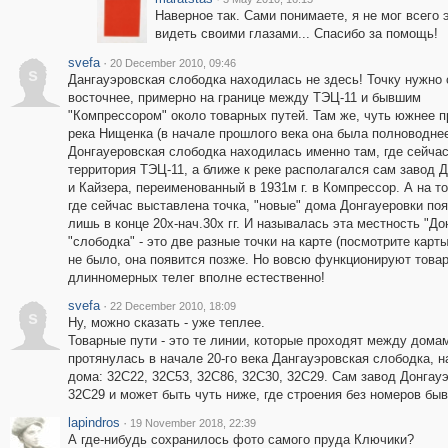
Наверное так. Сами понимаете, я не мог всего 
видеть своими глазами... Спасибо за помощь!
svefa
·
20 December 2010, 09:46
s
Дангауэровская слободка находилась не здесь! Точку нужно 
восточнее, примерно на границе между ТЭЦ-11 и бывшим
"Компрессором" около товарных путей. Там же, чуть южнее п
река Нищенка (в начале прошлого века она была полноводнее
Донгауеровская слободка находилась именно там, где сейча
территория ТЭЦ-11, а ближе к реке располагался сам завод 
и Кайзера, переименованный в 1931м г. в Компрессор. А на т
где сейчас выставлена точка, "новые" дома Донгауеровки по
лишь в конце 20х-нач.30х гг. И называлась эта местность "До
"слободка" - это две разные точки на карте (посмотрите карты
не было, она появится позже. Но вовсю функционируют товар
длинномерных телег вполне естественно!
svefa
·
22 December 2010, 18:09
s
Ну, можно сказать - уже теплее.
Товарные пути - это те линии, которые проходят между домам
протянулась в начале 20-го века Дангауэровская слободка, 
дома: 32С22, 32С53, 32С86, 32С30, 32С29. Сам завод Донгауэ
32С29 и может быть чуть ниже, где строения без номеров бы
lapindros
·
19 November 2018, 22:39
А где-нибудь сохранилось фото самого пруда Ключики?