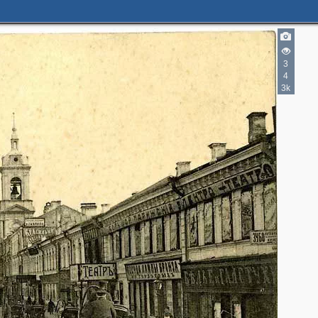
5
4
4
6
3
4
3k
3
2
3