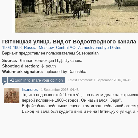
319,779
1,406,251
159,978
8,286
29,243
5,916
6,190
211
Пятницкая улица. Вид от Водоотводного канала
1903
–
1908
,
Russia
,
Moscow
,
Central AO
,
Zamoskvorechye District
Вариант предоставлен пользователем St.sebastian
Source:
Личная коллекция П.Д. Цуканова
Shooting direction:
south

Watermark signature:
uploaded by Danushka
1
Sign in to share your opinion
Latest comment: 1 September 2016, 04:43
lisandros
·
1 September 2016, 04:43
То, что под вывеской "ТеатрЪ" , - на самом деле электрически
первой половине 1960-х годов. Он назывался "Заря".
В фойе была небольшая сцена, там играл небольшой оркестр
Выход из зала был куда-то вниз и не на Пятницкую улицу, а