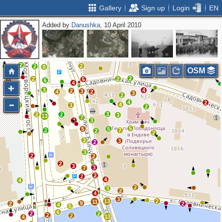
Gallery
Sign up
Login
EN
Added by
Danushka
, 10 April 2010
14
9
2
10
2
10
29
36
5
5
5
7
5
10
32
37
2
3
2
9
2
6
12
4
3
2
2
2
8
OSM
2
2
2
5
6
2
4
3
4
2
3
4
2
3
2
4
2
4
2
3
2
3
2
2
3
13
7
2
3
5
5
5
2
7
2
2
3
3
2
3
2
2
2
3
3
7
2
2
4
4
2
3
2
4
3
13
2
11
9
2
2
4
5
6
2
2
2
2
13
4