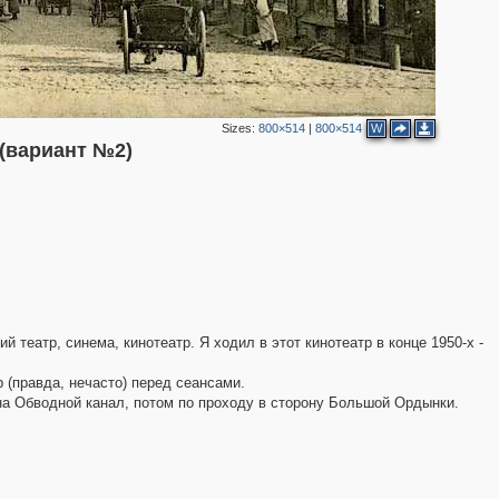
5
4
4
4
Sizes:
800×514
|
800×514
W
 (вариант №2)
2
й театр, синема, кинотеатр. Я ходил в этот кинотеатр в конце 1950-х -
 (правда, нечасто) перед сеансами.
2
 на Обводной канал, потом по проходу в сторону Большой Ордынки.
3