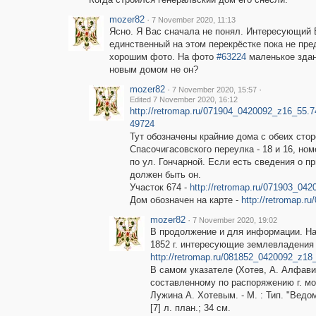
mozer82
·
7 November 2020, 11:13
Ясно. Я Вас сначала не понял. Интересующий
единственный на этом перекрёстке пока не пре
хорошим фото. На фото
#63224
маленькое здан
новым домом не он?
mozer82
·
·
7 November 2020, 15:57
Edited 7 November 2020, 16:12
http://retromap.ru/071904_0420092_z16_55.7
49724
Тут обозначены крайние дома с обеих стор
Спасочигасовского переулка - 18 и 16, но
по ул. Гончарной. Если есть сведения о п
должен быть он.
Участок 674 -
http://retromap.ru/071903_04
Дом обозначен на карте -
http://retromap.
mozer82
·
7 November 2020, 19:02
В продолжение и для информации. На
1852 г. интересующие землевладения
http://retromap.ru/081852_0420092_z1
В самом указателе (Хотев, А. Алфави
составленному по распоряжению г. м
Лужина А. Хотевым. - М. : Тип. "Ведомо
[7] л. план.; 34 см.