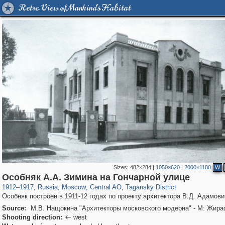
Retro View of Mankind's Habitat
Sizes:
482×284
|
1050×620
|
2000×1180
W
319,882
1,407,351
160,021
8,286
29,248
5,916
10,740
402
Особняк А.А. Зимина на Гончарной улице
1912
–
1917
,
Russia
,
Moscow
,
Central AO
,
Tagansky District
Особняк построен в 1911-12 годах по проекту архитектора В.Д. Адамови
Source:
М.В. Нащокина "Архитекторы московского модерна" - М: Жира
Shooting direction:
west
