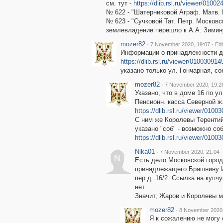
см. тут -
https://dlib.rsl.ru/viewer/010
№ 622 - "Шатерниковой Аграф. Матв. П
№ 623 - "Сучковой Тат. Петр. Московс
землевладение перешло к А.А. Зимин
mozer82
·
·
7 November 2020, 19:07
Edi
Информации о принадлежности до
https://dlib.rsl.ru/viewer/0100309
указано только ул. Гончарная, с
mozer82
·
7 November 2020, 19:2
Указано, что в доме 16 по 
Пенсионн. касса Северной ж
https://dlib.rsl.ru/viewer/01
С ним же Королевы Терентий
указано "соб" - возможно со
https://dlib.rsl.ru/viewer/01
Nika01
·
7 November 2020, 21:04
N
Есть дело Московской город
принадлежащего Брашнину И.
пер д. 16/2. Ссылка на купчу
нет.
Значит, Жаров и Королевы м
mozer82
·
8 November 2020,
Я к сожалению не могу 