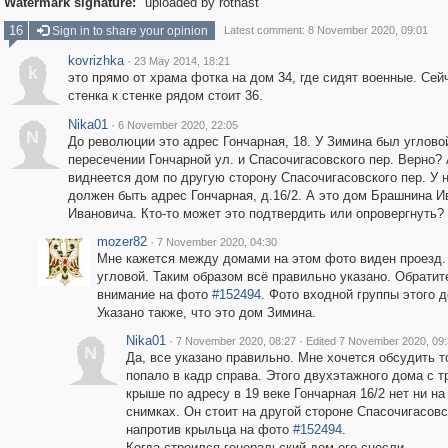
Watermark signature:
uploaded by rothast
16
Sign in to share your opinion
Latest comment: 8 November 2020, 09:01
kovrizhka
·
23 May 2014, 18:21
k
это прямо от храма фотка на дом 34, где сидят военные. Сей
стенка к стенке рядом стоит 36.
Nika01
·
6 November 2020, 22:05
N
До революции это адрес Гончарная, 18. У Зимина был углово
пересечении Гончарной ул. и Спасочигасовского пер. Верно?
виднеется дом по другую сторону Спасочигасовского пер. У 
должен быть адрес Гончарная, д.16/2. А это дом Брашнина И
Ивановича. Кто-то может это подтвердить или опровергнуть?
mozer82
·
7 November 2020, 04:30
Мне кажется между домами на этом фото виден проезд.
угловой. Таким образом всё правильно указано. Обратит
внимание на фото
#152494
. Фото входной группы этого 
Указано также, что это дом Зимина.
Nika01
·
·
7 November 2020, 08:27
Edited 7 November 2020, 09
N
Да, все указано правильно. Мне хочется обсудить то
попало в кадр справа. Этого двухэтажного дома с т
крыше по адресу в 19 веке Гончарная 16/2 нет ни на
снимках. Он стоит на другой стороне Спасочигасовс
напротив крыльца на фото
#152494
.
Когда строился генеральский дом его снесли.