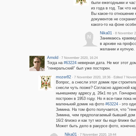
были ежегодными и част
из года в год. Так что 
Вы какое-то отношение 
документов не сохрани
какого-то на фоне особ
Nika01
·
8 November 2
N
Занимаюсь краевед
в архиве на профс
желании и купчую.
Arnold
·
7 November 2020, 16:24
Тогда на
#63224
неверная дата. Не мог этот дом 
"генеральский" был уже посторен.
mozer82
·
·
7 November 2020, 18:36
Edited 7 Novem
Вопрос, а снесли этот домик при строител
снесли чуть позже? Согласно адресной ка
нынешнему адресу д. 26к1 по ул. Гончарно
построен в 1953 году. Но я все-таки пока 
маленький домик на фото
#63224
- это од
Зимина. На том фото получается, что "ген
Зимина, чем предполагаемый бывший дом 
16/2 близко и как тут мог бы еще ближе бы
Может быть дело в ракурсе фото, конечно.
Nika01
·
7 November 2020, 19:44