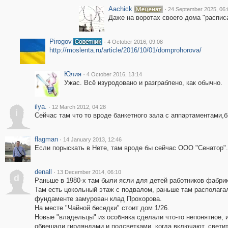
Aachick
·
24 September 2025, 06:
Даже на воротах своего дома "распис
Pirogov
·
4 October 2016, 09:08
http://moslenta.ru/article/2016/10/01/domprohorova/
Юлия
·
4 October 2016, 13:14
Ужас. Всё изуродовано и разграблено, как обычно.
ilya.
·
12 March 2012, 04:28
i
Сейчас там что то вроде банкетного зала с аппартаментами,б
flagman
·
14 January 2013, 12:46
Если порыскать в Нете, там вроде бы сейчас ООО "Сенатор".
denall
·
13 December 2014, 06:10
d
Раньше в 1980-х там были ясли для детей работников фабрик
Там есть цокольный этаж с подвалом, раньше там располагал
фундаменте замурован клад Прохорова.
На месте "Чайной беседки" стоит дом 1/26.
Новые "владельцы" из особняка сделали что-то непонятное, 
обвешали гирляндами и подсветками, когда включают, светитс