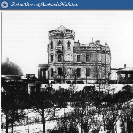
Retro View of Mankind's Habitat