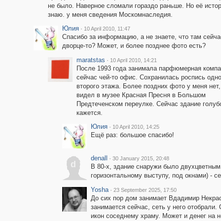
не было. Наверное сломали гораздо раньше. Но её исто
знаю. у меня сведения Москомнаследия.
Юлия
·
10 April 2010, 11:47
Спасибо за информацию, а не знаете, что там сейча
дворце-то? Может, и более позднее фото есть?
maratstas
·
10 April 2010, 14:21
После 1993 года занимала парфюмерная компа
сейчас чей-то офис. Сохранилась роспись одно
второго этажа. Более поздних фото у меня нет,
видел в музее Красная Пресня в Большом
Предтеченском переулке. Сейчас здание голубо
кажется.
Юлия
·
10 April 2010, 14:25
Ещё раз: большое спасибо!
denall
·
30 January 2015, 20:48
d
В 80-х, здание снаружи было двухцветным
горизонтальному выступу, под окнами) - с
Yosha
·
23 September 2025, 17:50
До сих пор дом занимает Вдадимир Некрас
занимается сейчас, сеть у него отобрали.
икон соседнему храму. Может и денег на н