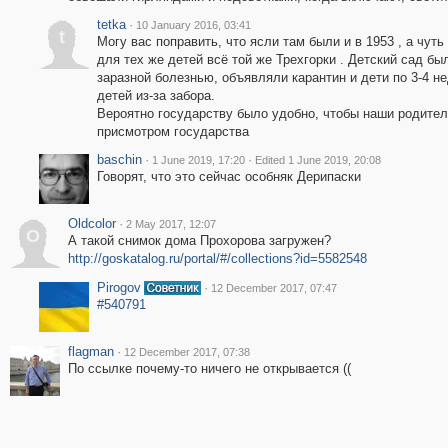
tetka
·
10 January 2016, 03:41
t
Могу вас поправить, что ясли там были и в 1953 , а чут
для тех же детей всё той же Трехгорки . Детский сад бы
заразной болезнью, объявляли карантин и дети по 3-4 н
детей из-за забора.
Вероятно государству было удобно, чтобы наши родители
присмотром государства
baschin
·
·
1 June 2019, 17:20
Edited 1 June 2019, 20:08
Говорят, что это сейчас особняк Дерипаски
Oldcolor
·
2 May 2017, 12:07
O
А такой снимок дома Прохорова загружен?
http://goskatalog.ru/portal/#/collections?id=5582548
Pirogov
·
12 December 2017, 07:47
#540791
flagman
·
12 December 2017, 07:38
По ссылке почему-то ничего не открывается ((