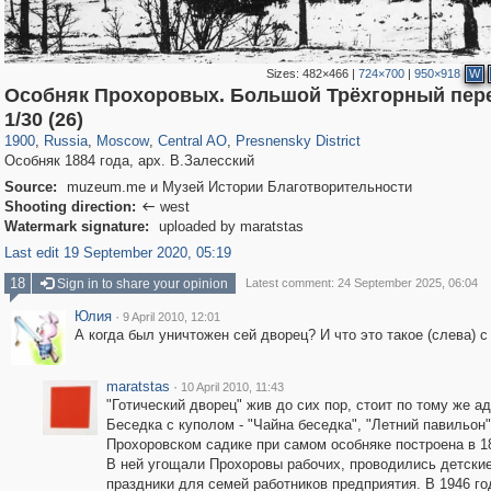
Sizes:
482×466
|
724×700
|
950×918
W
Особняк Прохоровых. Большой Трёхгорный пере
319,882
1,407,345
160,021
8,286
29,248
5,916
13,345
396
1/30 (26)
1900
,
Russia
,
Moscow
,
Central AO
,
Presnensky District
Особняк 1884 года, арх. В.Залесский
Source:
muzeum.me и Музей Истории Благотворительности
Shooting direction:
west

Watermark signature:
uploaded by maratstas
Last edit 19 September 2020, 05:19
18
Sign in to share your opinion
Latest comment: 24 September 2025, 06:04
Юлия
·
9 April 2010, 12:01
А когда был уничтожен сей дворец? И что это такое (слева) 
maratstas
·
10 April 2010, 11:43
"Готический дворец" жив до сих пор, стоит по тому же ад
Беседка с куполом - "Чайна беседка", "Летний павильон"
Прохоровском садике при самом особняке построена в 18
В ней угощали Прохоровы рабочих, проводились детски
праздники для семей работников предприятия. В 1946 го