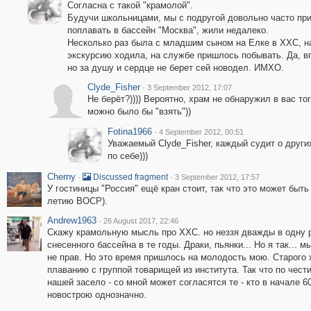
Согласна с такой "крамолой".
Будучи школьницами, мы с подругой довольно часто пр
поплавать в бассейн "Москва", жили недалеко.
Несколько раз была с младшим сыном на Елке в ХХС, н
экскурсию ходила, на службе пришлось побывать. Да, в
но за душу и сердце не берет сей новодел. ИМХО.
Clyde_Fisher
·
3 September 2012, 17:07
Не берёт?)))) Вероятно, храм не обнаружил в вас тог
можно было бы "взять"))
Fotina1966
·
4 September 2012, 00:51
Уважаемый Clyde_Fisher, каждый судит о друг
по себе)))
Cherny
·
·
Discussed fragment
3 September 2012, 17:57
У гостиницы "Россия" ещё кран стоит, так что это может быть
летию ВОСР).
Andrew1963
·
26 August 2017, 22:46
Скажу крамольную мысль про ХХС. но неззя дважды в одну ре
снесенного бассейна в те годы. Драки, пьянки... Но я так... 
не прав. Но это время пришлось на молодость мою. Старого 
плаванию с группой товарищей из института. Так что по чест
нашей засело - со мной может согласятся те - кто в начале 60
новострою однозначно.