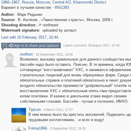
1966
–
1967
,
Russia
,
Moscow
,
Central AO
,
Khamovniki District
Вариант в лучшем качестве -
#561393
Author:
Марк Редькин
Source:
В. Аксёнов , «Таинственная страсть», Москва, 2009 г.
Shooting direction:
northeast

Watermark signature:
uploaded by aznazn
Last edit 10 February 2017, 10:44
7
Sign in to share your opinion
Latest comment: 26 August 2017, 22:46
moffest
·
10 September 2011, 10:56
m
Возможно, выскажу крамольную для данного сообщества мы
бассейн надо было оставить. Поясню. В те времена, когда 
сотоварищи "восстанавливал" ХХС, я занимался оформлени
строительных лицензий для вновь образуемых фирм. Среди 
обязательных справок и платежей обязательно в пекет докум
входило обязательство произвести "добровольный" платёж н
восстановление ХХС с обязательным опять-таки предоставл
копии платёжки. И казино в цокольном этаже видел своими
собственными глазами. Бассейн - лучше и полезнее, ИМХО.
Tipicon
·
4 March 2012, 17:27
В нем можно было бы крестить москвичей. Подвозить ц
трудовыми коллективами, - и всех в воду!
Fotina1966
·
3 September 2012, 16:35