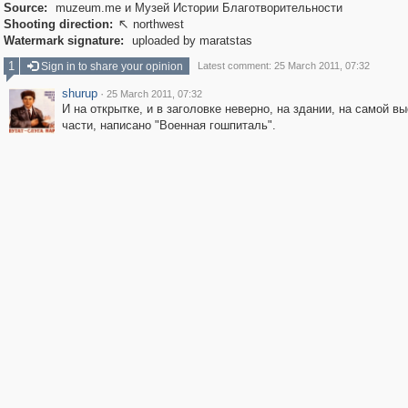
Source:
muzeum.me и Музей Истории Благотворительности
Shooting direction:
northwest

Watermark signature:
uploaded by maratstas
1
Sign in to share your opinion
Latest comment: 25 March 2011, 07:32
shurup
·
25 March 2011, 07:32
И на открытке, и в заголовке неверно, на здании, на самой в
части, написано "Военная гошпиталь".