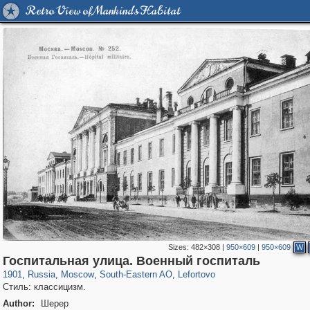
Retro View of Mankind's Habitat
Sizes:
482×308
|
950×609
|
950×609
W
319,864
1,406,803
8,286
11,379
29,243
197
2,931
80
Госпитальная улица. Военный госпиталь
1901
,
Russia
,
Moscow
,
South-Eastern AO
,
Lefortovo
Стиль: классицизм.
Author:
Шерер