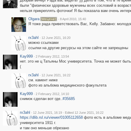
Добрый вечер! Рада вас видеть! ))) Дело в том, что в те вр
были "физически здоровые мужчины всех сословий в возрасте 
нельзя прикреплять фоточки! Я бы показала вам очень интере
Olgara
·
8 April 2010, 15:40
Я тоже рада приветствовать Вас, Kelly. Забавно: молодой
rx3ahl
·
12 June 2021, 16:20
можно ссылками
ссылки на другие ресурсы на этом сайте не запрещены
Kay999
·
2 February 2012, 13:54
нет. это не ц Татьяны Мос университета. Точка не может быть 
(
rx3ahl
·
12 June 2021, 16:22
см. камент ниже
фото из альбома медицинского факультета
Kay999
·
2 February 2012, 14:10
снимок сделан вот где..
#35685
rx3ahl
·
·
12 June 2021, 16:19
Edited 12 June 2021, 16:22
https://dlib.rsl.ru/viewer/01005112658
фото есть в альбоме меди
университета 1911 г.
и там оно меньше обрезано