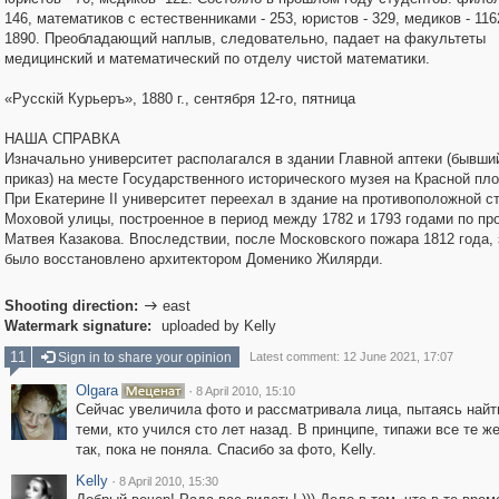
146, математиков с естественниками - 253, юристов - 329, медиков - 116
1890. Преобладающий наплыв, следовательно, падает на факультеты
медицинский и математический по отделу чистой математики.
«Русскiй Курьеръ», 1880 г., сентября 12-го, пятница
НАША СПРАВКА
Изначально университет располагался в здании Главной аптеки (бывши
приказ) на месте Государственного исторического музея на Красной пл
При Екатерине II университет переехал в здание на противоположной с
Моховой улицы, построенное в период между 1782 и 1793 годами по пр
Матвея Казакова. Впоследствии, после Московского пожара 1812 года,
было восстановлено архитектором Доменико Жилярди.
Shooting direction:
east

Watermark signature:
uploaded by Kelly
11
Sign in to share your opinion
Latest comment: 12 June 2021, 17:07
Olgara
·
8 April 2010, 15:10
Сейчас увеличила фото и рассматривала лица, пытаясь найт
теми, кто учился сто лет назад. В принципе, типажи все те 
так, пока не поняла. Спасибо за фото, Kelly.
Kelly
·
8 April 2010, 15:30