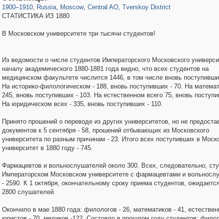
1900
–
1910
,
Russia
,
Moscow
,
Central AO
,
Tverskoy District
СТАТИСТИКА ИЗ 1880
В Московском университете три тысячи студентов!
Из ведомости о числе студентов Императорского Московского универси
началу академического 1880-1881 года видно, что всех студентов на
медицинском факультете числится 1446, в том числе вновь поступивших
На историко-филологическом - 188, вновь поступивших - 70. На матема
245, вновь поступивших - 103. На естественном всего 75, вновь поступи
На юридическом всех - 335, вновь поступивших - 110.
Принято прошений о переводе из других университетов, но не предост
документов к 5 сентября - 58, прошений отбывающих из Московского
университета по разным причинам - 23. Итого всех поступивших в Моск
университет в 1880 году - 745.
Фармацевтов и вольнослушателей около 300. Всех, следовательно, сту
Императорском Московском университете с фармацевтами и вольносл
- 2590. К 1 октября, окончательному сроку приема студентов, ожидаетс
2800 слушателей.
Окончило в мае 1880 года: филологов - 26, математиков - 41, естественн
юристов - 70, медиков -122. Состояло в прошлом году студентов: филол