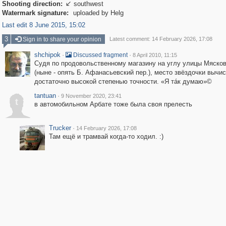
Shooting direction:
southwest

Watermark signature:
uploaded by Helg
Last edit 8 June 2015, 15:02
3
Sign in to share your opinion
Latest comment: 14 February 2026, 17:08
shchipok
·
·
Discussed fragment
8 April 2010, 11:15
Судя по продовольственному магазину на углу улицы Мясков
(ныне - опять Б. Афанасьевский пер.), место звёздочки вычи
достаточно высокой степенью точности. «Я тáк думаю»©
tantuan
·
9 November 2020, 23:41
t
в автомобильном Арбате тоже была своя прелесть
Trucker
·
14 February 2026, 17:08
Там ещё и трамвай когда-то ходил. :)