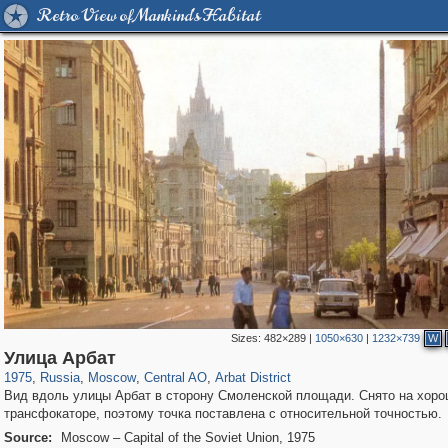
Retro View of Mankind's Habitat
Sizes:
482×289
|
1050×630
|
1232×739
W
319,780
1,406,504
159,978
8,286
29,243
5,916
13,485
356
Улица Арбат
1975
,
Russia
,
Moscow
,
Central AO
,
Arbat District
Вид вдоль улицы Арбат в сторону Смоленской площади. Снято на хор
трансфокаторе, поэтому точка поставлена с относительной точностью.
Source:
Moscow – Capital of the Soviet Union, 1975