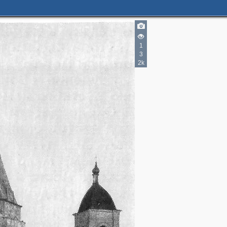
1
3
2k