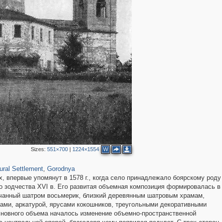
Sizes:
551×700
|
1224×1554
W
2
19
ural Settlement
,
Gorodnya
х, впервые упомянут в 1578 г., когда село принадлежало боярскому роду
 зодчества XVI в. Его развитая объемная композиция формировалась в
енчанный шатром восьмерик, близкий деревянным шатровым храмам,
ами, аркатурой, ярусами кокошников, треугольными декоративными
основного объема началось изменение объемно-пространственной