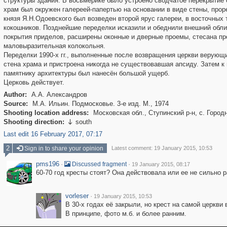
структуры здания. В восьмерике было устроено сводчатое перекрытие 
храм был окружен галереей-папертью на основании в виде стены, проре
князя Я.Н.Одоевского был возведен второй ярус галереи, в восточны
кокошников. Позднейшие переделки исказили и обеднили внешний обли
покрытия приделов, расширены оконные и дверные проемы, стесана пр
маловыразительная колокольня.
Переделки 1990-х гг., выполненные после возвращения церкви верующ
стена храма и пристроена никогда не существовавшая апсиду. Затем к
памятнику архитектуры был нанесён большой ущерб.
Церковь действует.
Author:
А.А. Александров
Source:
М.А. Ильин. Подмосковье. 3-е изд. М., 1974
Shooting location address:
Московская обл., Ступинский р-н, с. Город
Shooting direction:
south

Last edit 16 February 2017, 07:17
2
Sign in to share your opinion
Latest comment: 19 January 2015, 10:53
pms196
·
·
Discussed fragment
19 January 2015, 08:17
60-70 год кресты стоят? Она действовала или ее не сильно 
vorleser
·
19 January 2015, 10:53
В 30-х годах её закрыли, но крест на самой церкви 
В принципе, фото м.б. и более ранним.