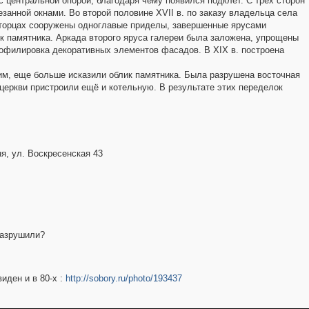
с центральной опорой, благодаря чему появился подклет. С трех сторон
занной окнами. Во второй половине XVII в. по заказу владельца села
х торцах сооружены одноглавые приделы, завершенные ярусами
к памятника. Аркада второго яруса галереи была заложена, упрощены
офилировка декоративных элементов фасадов. В XIX в. построена
им, еще больше исказили облик памятника. Была разрушена восточная
 церкви пристроили ещё и котельную. В результате этих переделок
ня, ул. Воскресенская 43
разрушили?
виден и в 80-х :
http://sobory.ru/photo/193437