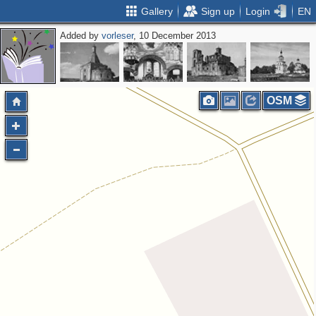
Gallery
Sign up
Login
EN
Added by
vorleser
, 10 December 2013
OSM