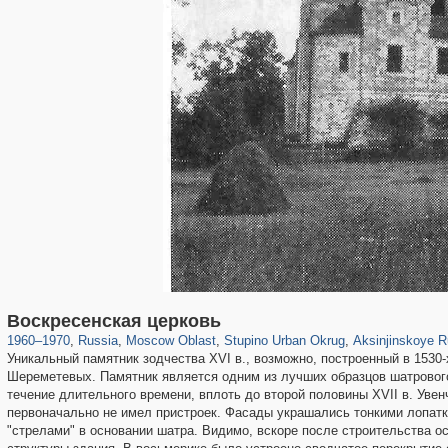
96,438
1,406,849
1,691
29,243
1,401
22
123
Воскресенская церковь
1960
–
1970
,
Russia
,
Moscow Oblast
,
Stupino Urban Okrug
,
Aksinjinskoye R
Уникальный памятник зодчества XVI в., возможно, построенный в 1530-
Шереметевых. Памятник является одним из лучших образцов шатрового
течение длительного времени, вплоть до второй половины XVII в. Ув
первоначально не имел пристроек. Фасады украшались тонкими лопатк
"стрелами" в основании шатра. Видимо, вскоре после строительства 