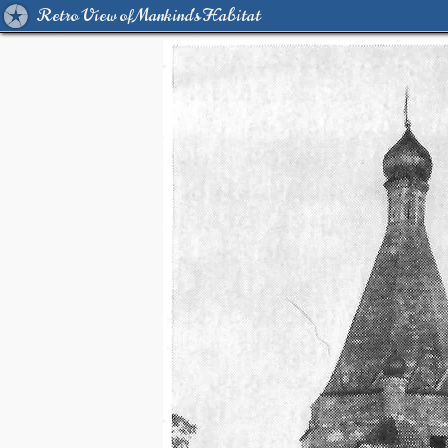
Retro View of Mankind's Habitat