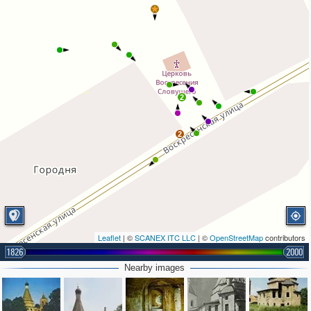
2
2
Leaflet
| ©
SCANEX ITC LLC
| ©
OpenStreetMap
contributors
1826
2000
Nearby images