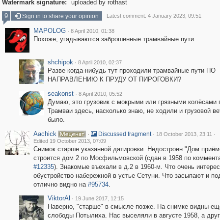
Watermark signature:
uploaded by rothast
9
Sign in to share your opinion
Latest comment: 4 January 2023, 09:51
MAPOLOG
·
8 April 2010, 01:38
Похоже, угадываются заброшенные трамвайные пути...
shchipok
·
8 April 2010, 02:37
Разве когда-нибудь тут проходили трамвайные пути ПО
НАПРАВЛЕНИЮ К ПРУДУ ОТ ПИРОГОВКИ?
seakonst
·
8 April 2010, 05:52
Думаю, это грузовик с мокрыми или грязными колёсами 
Трамваи здесь, насколько знаю, не ходили и грузовой ве
было.
Aachick
·
·
·
Discussed fragment
18 October 2013, 23:11
Edited 19 October 2013, 07:09
Снимок старше указанной датировки. Недостроен "Дом приём
строится дом 2 по Мосфильмовской (сдан в 1958 по коммент
#12335
). Знакомые въехали в д.2 в 1960-м. Что очень интере
обустройство набережной в устье Сетуни. Что засыпают и п
отлично видно на
#95734
.
ViktorAl
·
19 June 2017, 12:15
Наверно, "старше" в смысле позже. На снимке видны е
слободы Потылиха. Нас выселяли в августе 1958, а дру