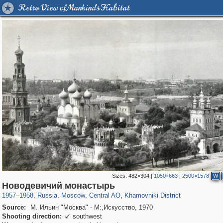
Retro View of Mankind's Habitat
Sizes:
482×304
|
1050×663
|
2500×1578
W
319,780
1,406,258
159,978
8,286
29,243
5,916
19,394
722
Новодевичий монастырь
1957
–
1958
,
Russia
,
Moscow
,
Central AO
,
Khamovniki District
Source:
М. Ильин "Москва" - М:,Искусство, 1970
Shooting direction:
southwest
