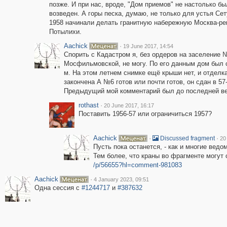
позже. И при нас, вроде, "Дом приемов" не настолько бы
возведен. А горы песка, думаю, не только для устья Сет
1958 начинали делать гранитную набережную Москва-ре
Потылихи.
Aachick
·
19 June 2017, 14:54
Спорить с Кадастром я, без ордеров на заселение 
Мосфильмовской, не могу. По его данным дом был с
м. На этом летнем снимке ещё крыши нет, и отделка
закончена А №6 готов или почти готов, он сдан в 57
Предыдущий мой комментарий был до последней ве
rothast
·
20 June 2017, 16:17
Поставить 1956-57 или ограничиться 1957?
Aachick
·
·
Discussed fragment
20
Пусть пока останется, - как и многие вед
Тем более, что краны во фрагменте могут с
/p/56655?hl=comment-981083
Aachick
·
4 January 2023, 09:51
Одна сессия с
#1244717
и
#387632