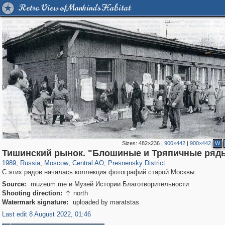
Retro View of Mankind's Habitat
Sizes:
482×236
|
900×442
|
900×442
W
319,716
1,405,779
159,930
8,286
29,243
5,916
13,323
396
Тишинский рынок. "Блошиные и Тряпичные ряд
1989
,
Russia
,
Moscow
,
Central AO
,
Presnensky District
С этих рядов началась коллекция фотографий старой Москвы.
Source:
muzeum.me и Музей Истории Благотворительности
Shooting direction:
north

Watermark signature:
uploaded by maratstas
Last edit 8 August 2022, 01:46