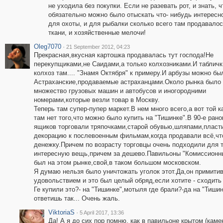
не уходила без покупки. Если не разевать рот, и знать, 
обязательно можно было отыскать что- нибудь интересно
для охоты, и для рыбалки сколько всего там продавалос
ткани, и хозяйственные мелочи!
Oleg7070
·
21 September 2012, 04:23
Прекрасная,вкусная картошка продавалась тут господа!Не
перекупщиками,не Саидами,а только колхозниками.И табличк
колхоз там.... "Знамя Октября" к примеру.И арбузы можно бы
Астраханские,продаваемые астраханцами.Около рынка было
множество грузовых машин и автобусов и иногородними
номерами,которые везли товар в Москву.
Теперь там супер-пупер маркет.В нем много всего,а вот той 
там нет того,что можно было купить на "Тишинке".В 90-е ран
ящиков торговали тряпочками,старой обувью,шляпами,пласти
декорацию к послевоенным фильмам,когда продавали всё,чт
денежку.Причем по возрасту торговцы очень подходили для 
интересную вещь,причем за дешево.Павильоны "Комиссионны
был на этом рынке,свой,в таком большом московском.
Я думаю нельзя было уничтожать уголок этот.Да,он примити
удовольствием и это был целый обряд,если хотите - сходить 
Ге купили это?- на "Тишинке",мотыля где брали?-да на "Тишин
ответишь так... Очень жаль.
ViktoriaS
·
5 April 2017, 13:36
Да! А я до сих пор помню, как в павильоне крытом (каме