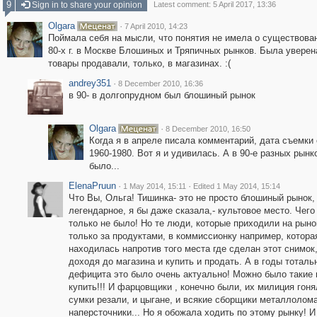
9
Sign in to share your opinion
Latest comment: 5 April 2017, 13:36
Olgara
·
7 April 2010, 14:23
Поймала себя на мысли, что понятия не имела о существован
80-х г. в Москве Блошиных и Тряпичных рынков. Была уверена
товары продавали, только, в магазинах. :(
andrey351
·
8 December 2010, 16:36
в 90- в долгопрудном был блошиный рынок
Olgara
·
8 December 2010, 16:50
Когда я в апреле писала комментарий, дата съемки
1960-1980. Вот я и удивилась. А в 90-е разных рынк
было...
ElenaPruun
·
·
1 May 2014, 15:11
Edited 1 May 2014, 15:14
Что Вы, Ольга! Тишинка- это не просто блошиный рынок,
легендарное, я бы даже сказала,- культовое место. Чего
только не было! Но те люди, которые приходили на рыно
только за продуктами, в коммиссионку например, котора
находилась напротив того места где сделан этот снимок
доходя до магазина и купить и продать. А в годы тоталь
дефицита это было очень актуально! Можно было такие
купить!!! И фарцовщики , конечно были, их милиция гоня
сумки резали, и цыгане, и всякие сборщики металлолома
наперсточники... Но я обожала ходить по этому рынку! И