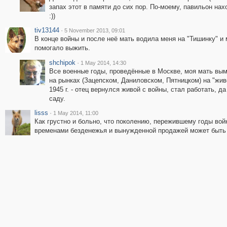
запах этот в памяти до сих пор. По-моему, павильон нах
:))
tiv13144
·
5 November 2013, 09:01
В конце войны и после неё мать водила меня на "Тишинку" и 
помогало выжить.
shchipok
·
1 May 2014, 14:30
Все военные годы, проведённые в Москве, моя мать вы
на рынках (Зацепском, Даниловском, Пятницком) на "жив
1945 г. - отец вернулся живой с войны, стал работать, 
саду.
lisss
·
1 May 2014, 11:00
Как грустно и больно, что поколению, пережившему годы во
временами безденежья и вынужденной продажей может быть 