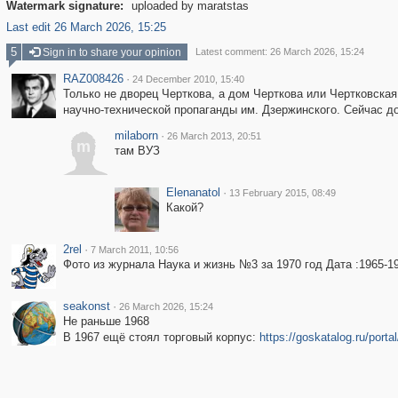
Watermark signature:
uploaded by maratstas
Last edit 26 March 2026, 15:25
5
Sign in to share your opinion
Latest comment: 26 March 2026, 15:24
RAZ008426
·
24 December 2010, 15:40
Только не дворец Черткова, а дом Черткова или Чертковская 
научно-технической пропаганды им. Дзержинского. Сейчас до
milaborn
·
26 March 2013, 20:51
m
там ВУЗ
Elenanatol
·
13 February 2015, 08:49
Какой?
2rel
·
7 March 2011, 10:56
Фото из журнала Наука и жизнь №3 за 1970 год Дата :1965-1
seakonst
·
26 March 2026, 15:24
Не раньше 1968
В 1967 ещё стоял торговый корпус:
https://goskatalog.ru/port