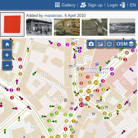
Gallery
Sign up
Login
EN
Added by
maratstas
, 6 April 2010
2
2
3
OSM
2
2
4
2
4
3
2
9
2
2
3
2
6
2
4
2
2
6
2
3
3
6
10
5
2
2
3
2
2
7
10
3
11
9
13
10
2
5
4
9
3
8
4
2
3
9
7
6
3
3
8
3
15
2
7