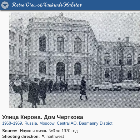
Retro View of Mankind's Habitat
319,716
1,405,758
159,930
8,286
29,243
5,916
13,198
520
Улица Кирова. Дом Черткова
1968
–
1969
,
Russia
,
Moscow
,
Central AO
,
Basmanny District
Source:
Наука и жизнь №3 за 1970 год
Shooting direction:
northwest
