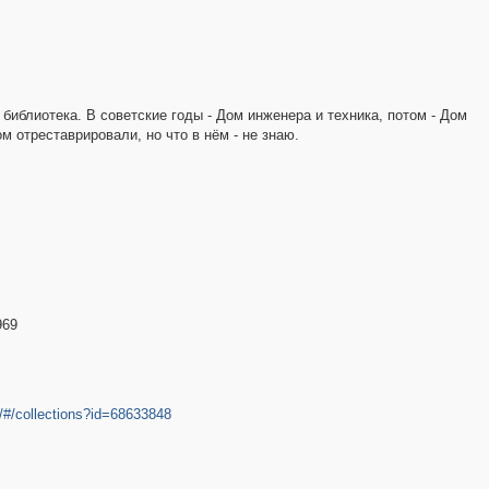
3
5
2
11
5
2
2
библиотека. В советские годы - Дом инженера и техника, потом - Дом
м отреставрировали, но что в нём - не знаю.
4
2
5
2
3
2
969
2
3
2
3
2
al/#/collections?id=68633848
3
5
7