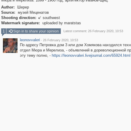
Мюра и Мерелиза. 1899 - 1900 год, архитектор Иванов-Щиц.
Author:
Шерер
Source:
музей Меценатов
Shooting direction:
southwest

Watermark signature:
uploaded by maratstas
1
Sign in to share your opinion
Latest comment: 26 February 2020, 10:53
leonovvaleri
·
26 February 2020, 10:53
По адресу Петровка дом 3 или дом Хомякова находился техн
отдел Мюра и Мерелиза, - объявлений в дореволюционной пр
эту тему полно, -
https://leonovvaleri.livejournal.com/65924.html