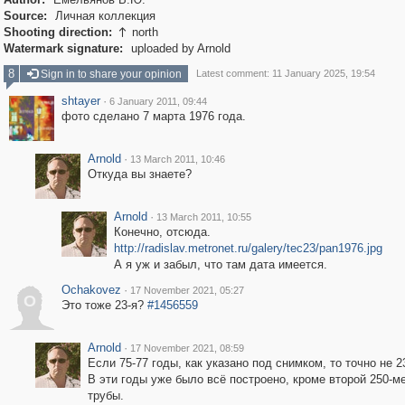
Source:
Личная коллекция
Shooting direction:
north

Watermark signature:
uploaded by Arnold
8
Sign in to share your opinion
Latest comment: 11 January 2025, 19:54
shtayer
·
6 January 2011, 09:44
фото сделано 7 марта 1976 года.
Arnold
·
13 March 2011, 10:46
Откуда вы знаете?
Arnold
·
13 March 2011, 10:55
Конечно, отсюда.
http://radislav.metronet.ru/galery/tec23/pan1976.jpg
А я уж и забыл, что там дата имеется.
Ochakovez
·
17 November 2021, 05:27
O
Это тоже 23-я?
#1456559
Arnold
·
17 November 2021, 08:59
Если 75-77 годы, как указано под снимком, то точно не 2
В эти годы уже было всё построено, кроме второй 250-м
трубы.