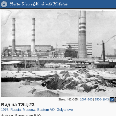
Retro View of Mankind's Habitat
Sizes:
482×335
|
1007×700
|
1500×1043
W
319,864
1,406,761
8,286
20,939
29,243
306
788
3
Вид на ТЭЦ-23
1976
,
Russia
,
Moscow
,
Eastern AO
,
Golyanovo
Author:
Емельянов В.Ю.