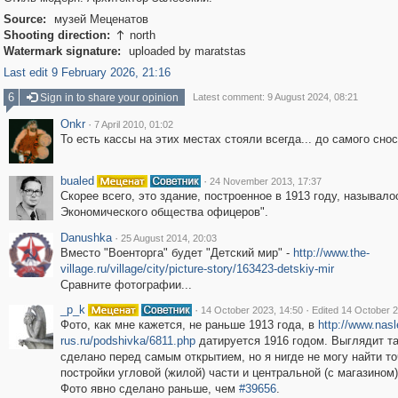
Source:
музей Меценатов
Shooting direction:
north

Watermark signature:
uploaded by maratstas
Last edit 9 February 2026, 21:16
6
Sign in to share your opinion
Latest comment: 9 August 2024, 08:21
Onkr
·
7 April 2010, 01:02
То есть кассы на этих местах стояли всегда... до самого снос
bualed
·
24 November 2013, 17:37
Скорее всего, это здание, построенное в 1913 году, называло
Экономического общества офицеров".
Danushka
·
25 August 2014, 20:03
Вместо "Военторга" будет "Детский мир" -
http://www.the-
village.ru/village/city/picture-story/163423-detskiy-mir
Сравните фотографии...
_p_k
·
·
14 October 2023, 14:50
Edited 14 October 2
Фото, как мне кажется, не раньше 1913 года, в
http://www.nasl
rus.ru/podshivka/6811.php
датируется 1916 годом. Выглядит та
сделано перед самым открытием, но я нигде не могу найти т
постройки угловой (жилой) части и центральной (с магазином)
Фото явно сделано раньше, чем
#39656
.