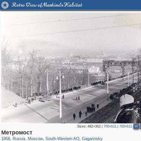
Retro View of Mankind's Habitat
Sizes:
482×352
|
700×511
|
700×511
W
319,716
1,405,755
8,286
12,410
29,243
76
3,868
20
Метромост
1958
,
Russia
,
Moscow
,
South-Western AO
,
Gagarinsky