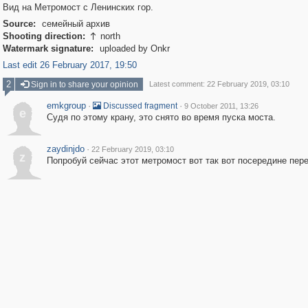
Вид на Метромост с Ленинских гор.
Source:
семейный архив
Shooting direction:
north

Watermark signature:
uploaded by Onkr
Last edit 26 February 2017, 19:50
2
Sign in to share your opinion
Latest comment: 22 February 2019, 03:10
emkgroup
·
·
Discussed fragment
9 October 2011, 13:26
e
Судя по этому крану, это снято во время пуска моста.
zaydinjdo
·
22 February 2019, 03:10
z
Попробуй сейчас этот метромост вот так вот посередине перейт